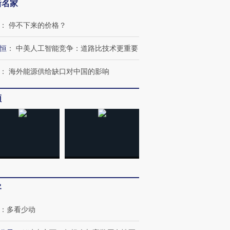
新名家
：
停不下来的价格？
恒
：
中美人工智能竞争：道路比技术更重要
：
海外能源供给缺口对中国的影响
频
客
：
多看少动