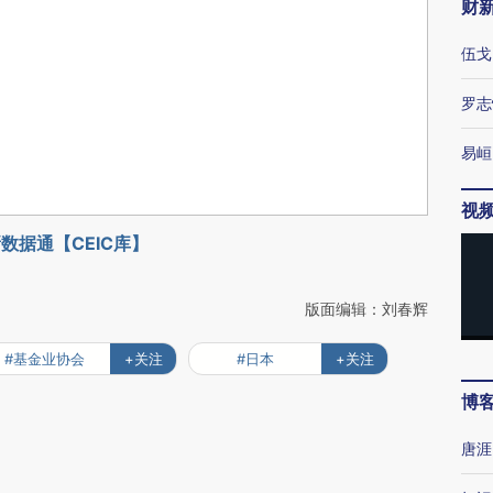
财
伍戈
罗志
易峘
视
数据通【CEIC库】
版面编辑：刘春辉
#基金业协会
+关注
#日本
+关注
博
唐涯