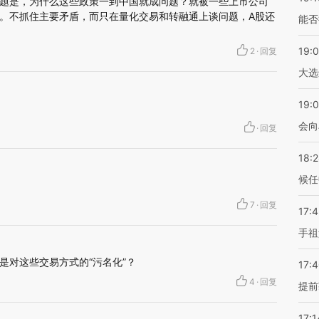
题是，为什么这些政策一到中国就成问题？就被一些上市公司
。不抓住主要矛盾，而只在量化交易和转融通上谈问题，A股还
能否
19:
2
·
回复
大选
19:0
会向
·
回复
18:
候任
7
·
回复
17:
手祖
是对这些交易方式的“污名化”？
17:
4
·
回复
提前
17:1