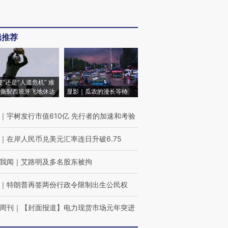
辑推荐
侵”还是“人道危机” 难
撕裂西班牙飞地休达
显影｜瓜农的漫长等待
｜
宇树发行市值610亿 先行者的加速和考验
｜
在岸人民币兑美元汇率连日升破6.75
我闻
｜
艾路明及多名股东被拘
｜
特朗普再签两份行政令限制出生公民权
周刊
｜
【封面报道】电力现货市场元年突进