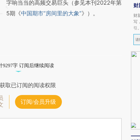
字响当当的高频交易巨头（参见本刊2022年第
财
5期《
中国期市“房间里的大象”
》）。
财
写
引
9297字 订阅后继续阅读
获取已订阅的阅读权限
员
订阅/会员升级
文