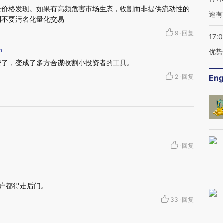
进价格发现。如果有高频危害市场生态，收割而非提供流动性的
速有
则不要污名化量化交易
9
·
回复
17:
n
优势
费了，变成了多方合谋收割小投资者的工具。
2
·
回复
Eng
·
回复
开户都得走后门。
33
·
回复