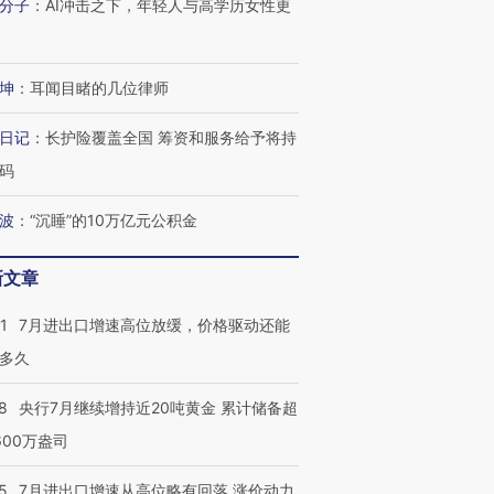
分子
：
AI冲击之下，年轻人与高学历女性更
坤
：
耳闻目睹的几位律师
日记
：
长护险覆盖全国 筹资和服务给予将持
码
波
：
“沉睡”的10万亿元公积金
新文章
1
7月进出口增速高位放缓，价格驱动还能
多久
8
央行7月继续增持近20吨黄金 累计储备超
600万盎司
5
7月进出口增速从高位略有回落 涨价动力