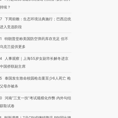
持续？
07
下周前瞻：生态环境法典施行；巴西总统
进入竞选阶段
1
特朗普坚称美国防空弹药库存充足 但不
乌克兰提供更多
24
人事观察｜上海55岁女副市长解冬进京
中国侨联副主席
45
泰国发生致命校园枪击案至少6人死亡 枪
父母亦被杀
40
河南“三支一扶”考试规模化作弊 内外勾结
获取试卷
4
财新调查｜7月CPI或继续降温 PPI同比增