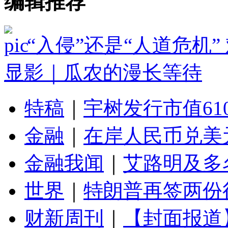
编辑推荐
“入侵”还是“人道危机
显影｜瓜农的漫长等待
特稿
｜
宇树发行市值61
金融
｜
在岸人民币兑美元
金融我闻
｜
艾路明及多
世界
｜
特朗普再签两份
财新周刊
｜
【封面报道