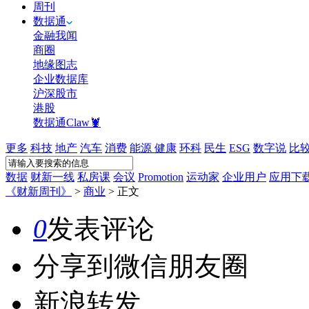
周刊
数据通
金融我闻
商圈
地缘图志
企业数据库
沪深股市
港股
数据通Claw🦞
更多
科技
地产
汽车
消费
能源
健康
环科
民生
ESG
数字说
比
数据
财新一线
私房课
会议
Promotion
运动家
企业用户
应用下
《财新周刊》
>
商业
>
正文
0
发表评论
分享到微信朋友圈
新浪转发