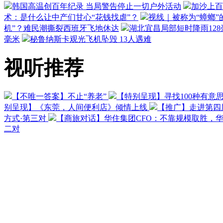
韩国高温创百年纪录 当局警告停止一切户外活动
加沙上百
术：是什么让中产们甘心“花钱找虐”？
视线｜被称为“蟑螂”
机”？难民潮撕裂西班牙飞地休达
湖北宜昌局部短时降雨128毫
毫米
秘鲁纳斯卡观光飞机坠毁 13人遇难
视听推荐
【不唯一答案】不止“养老”
【特别呈现】寻找100种有意
别呈现】《东莞，人间便利店》倾情上线
【推广】走进第四
方式·第三对
【商旅对话】华住集团CFO：不靠规模取胜，
二对