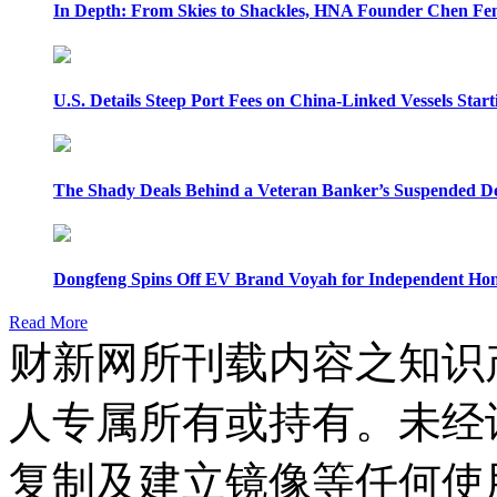
In Depth: From Skies to Shackles, HNA Founder Chen Feng
U.S. Details Steep Port Fees on China-Linked Vessels Start
The Shady Deals Behind a Veteran Banker’s Suspended D
Dongfeng Spins Off EV Brand Voyah for Independent Hon
Read More
财新网所刊载内容之知识
人专属所有或持有。未经
复制及建立镜像等任何使