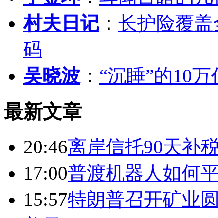
村夫日记
：
长护险覆盖
码
吴晓波
：
“沉睡”的10
最新文章
20:46
离岸信托90天补
17:00
普渡机器人如何平
15:57
特朗普召开矿业圆