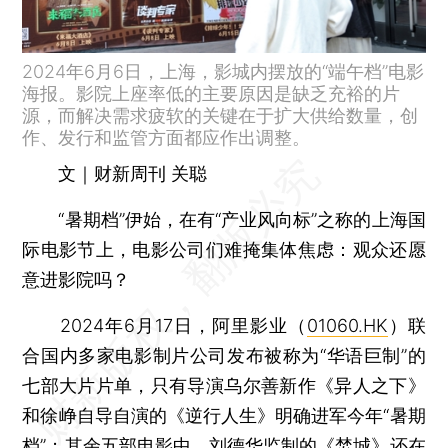
2024年6月6日，上海，影城内摆放的“端午档”电影
海报。影院上座率低的主要原因是缺乏充裕的片
源，而解决需求疲软的关键在于扩大供给数量，创
作、发行和监管方面都应作出调整。
文｜财新周刊 关聪
“暑期档”伊始，在有“产业风向标”之称的上海国
际电影节上，电影公司们难掩集体焦虑：观众还愿
意进影院吗？
2024年6月17日，阿里影业（
01060.HK
）联
合国内多家电影制片公司发布被称为“华语巨制”的
七部大片片单，只有导演乌尔善新作《异人之下》
和徐峥自导自演的《逆行人生》明确进军今年“暑期
档”；其余五部电影中，刘德华监制的《焚城》还在