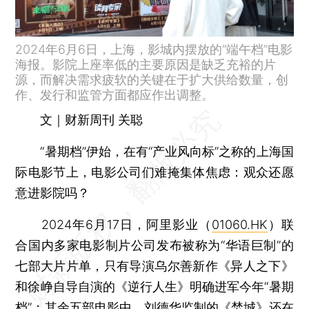
2024年6月6日，上海，影城内摆放的“端午档”电影
海报。影院上座率低的主要原因是缺乏充裕的片
源，而解决需求疲软的关键在于扩大供给数量，创
作、发行和监管方面都应作出调整。
文｜财新周刊 关聪
“暑期档”伊始，在有“产业风向标”之称的上海国
际电影节上，电影公司们难掩集体焦虑：观众还愿
意进影院吗？
2024年6月17日，阿里影业（
01060.HK
）联
合国内多家电影制片公司发布被称为“华语巨制”的
七部大片片单，只有导演乌尔善新作《异人之下》
和徐峥自导自演的《逆行人生》明确进军今年“暑期
档”；其余五部电影中，刘德华监制的《焚城》还在