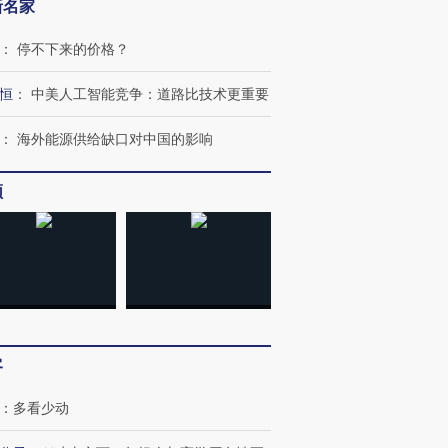
新名家
：
停不下来的价格？
恒
：
中美人工智能竞争：道路比技术更重要
：
海外能源供给缺口对中国的影响
频
跨国走私7万
视线｜被称为“蟑螂”的印
视线｜“入侵”还是“人道危
检体内含3种
度Z世代 用街头抗争将教
机”？难民潮撕裂西班牙
秘鲁纳斯
育部长拱下台
飞地休达
13人遇难
客
：
多看少动