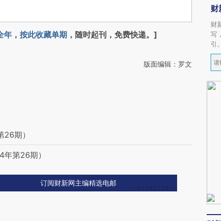
财
财
全年
，
按此收藏单期
，随时起刊，免费快递。]
写
引
版面编辑：罗文
第26期）
4年第26期）
订阅财新网主编精选电邮