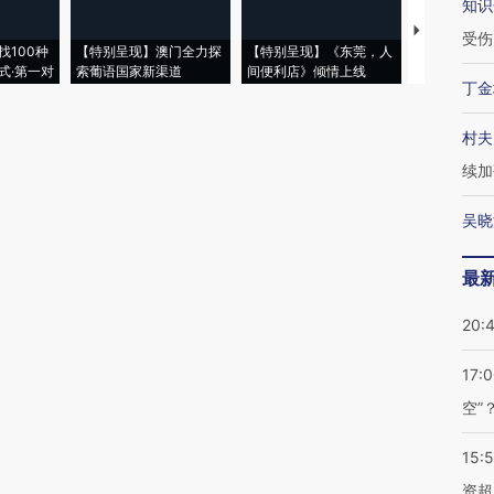
知识
【推广】走
受伤
找100种
【特别呈现】澳门全力探
【特别呈现】《东莞，人
会，让数智科
式·第一对
索葡语国家新渠道
间便利店》倾情上线
业
丁金
村夫
续加
吴晓
最
20:
17:
空”
15:
资超