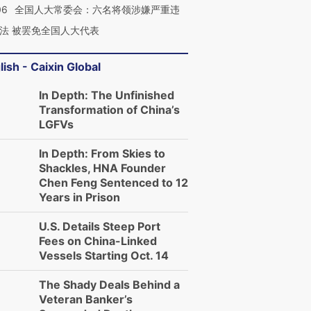
06
全国人大常委会：六名将领涉嫌严重违
法 被罢免全国人大代表
lish - Caixin Global
In Depth: The Unfinished
Transformation of China’s
LGFVs
In Depth: From Skies to
Shackles, HNA Founder
Chen Feng Sentenced to 12
Years in Prison
U.S. Details Steep Port
Fees on China-Linked
Vessels Starting Oct. 14
The Shady Deals Behind a
Veteran Banker’s