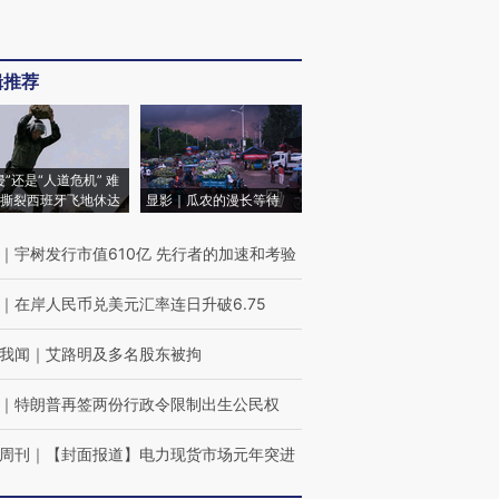
辑推荐
侵”还是“人道危机” 难
撕裂西班牙飞地休达
显影｜瓜农的漫长等待
｜
宇树发行市值610亿 先行者的加速和考验
｜
在岸人民币兑美元汇率连日升破6.75
我闻
｜
艾路明及多名股东被拘
｜
特朗普再签两份行政令限制出生公民权
周刊
｜
【封面报道】电力现货市场元年突进