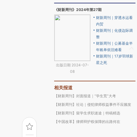
《财新周刊》2024年第27期
财新周刊｜穿透水运看
内贸
财新周刊｜化债边际调
整
财新周刊｜公募基金半
年账单依旧难看
财新周刊｜17岁羽球新
星之死
出版日期 2024-07-
08
相关报道
【财新周刊】封面报道｜“学生荒”大考
【财新周刊】社论｜侵犯律师权益事件不应频发
【财新周刊】留学生求职迷途｜特稿精选
【中国改革】律师辩护权保障的出路何在