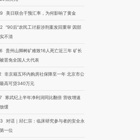
09
美日联合干预汇率，为何影响了黄金
32
“90后”农民工讨薪涉刑案发回重审 因部
实不清
36
贵州山脚树矿难致16人死亡近三年 矿长
被罢免全国人大代表
2
非京籍五环内购房社保降至一年 北京市公
最高可贷340万元
7
寒武纪上半年净利润同比翻倍 营收增速
放缓
53
对话｜邱仁宗：临床研究参与者的安全永
第一位