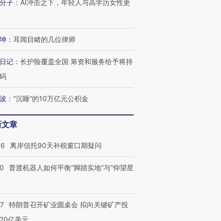
分子
：
AI冲击之下，年轻人与高学历女性更
进第四届链博
【商旅对话】华住集团
技“链”接产
【特别呈现】寻找100种
CFO：不靠规模取胜，华
【特别呈
有意思的生活方式·第三对
住三大增长引擎是什么？
有意思的
坤
：
耳闻目睹的几位律师
日记
：
长护险覆盖全国 筹资和服务给予将持
码
波
：
“沉睡”的10万亿元公积金
新文章
46
离岸信托90天补税窗口期疑问
00
普渡机器人如何平衡“脚踏实地”与“仰望星
？
57
特朗普召开矿业圆桌会 拟向关键矿产投
20亿美元