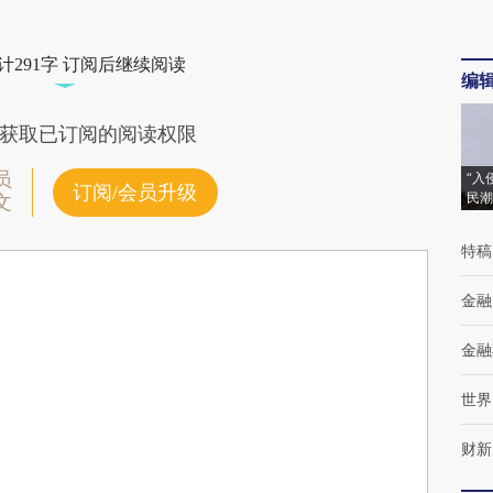
计291字 订阅后继续阅读
编
获取已订阅的阅读权限
员
“入
订阅/会员升级
民潮
文
特稿
金融
金融
世界
财新