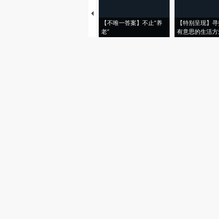
【不唯一答案】不止“养
【特别呈现】寻
老”
有意思的生活方