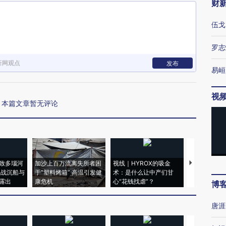
财
伍戈
罗志
新网观点
发布
易峘
视
本篇文章暂无评论
致多瑙河
加沙上百万流离失所者困
视线｜HYROX的吸金
马航飞行员
二战沉船与
于“塑料烤箱” 高温引发健
术：是什么让中产们甘
粒摇头丸 尿
露出
康危机
心“花钱找虐”？
毒品
博
唐涯