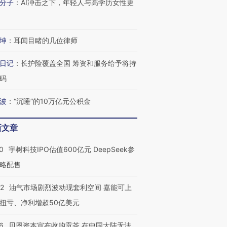
分子
：
AI冲击之下，年轻人与高学历女性更
坤
：
耳闻目睹的几位律师
日记
：
长护险覆盖全国 筹资和服务给予将持
码
波
：
“沉睡”的10万亿元公积金
OX的吸金
马航飞行员跨国走私7万
视线｜被称为“蟑螂”的印
让中产们甘
粒摇头丸 尿检体内含3种
度Z世代 用街头抗争将教
秘鲁纳斯
”？
毒品
育部长拱下台
13人遇难
新文章
0
宇树科技IPO估值600亿元 DeepSeek参
略配售
进第四届链博
【商旅对话】华住集团
22
油气市场剧烈波动现套利空间 嘉能可上
技“链”接产
【特别呈现】寻找100种
CFO：不靠规模取胜，华
【特别呈
有意思的生活方式·第三对
住三大增长引擎是什么？
有意思的
扭亏、净利增超50亿美元
6
贝恩资本宣布收购贡茶 在中国大陆无法