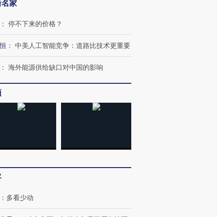
新名家
：
停不下来的价格？
恒
：
中美人工智能竞争：道路比技术更重要
：
海外能源供给缺口对中国的影响
频
客
：
多看少动