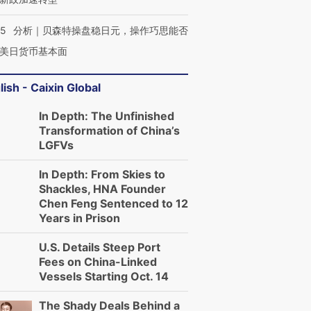
05
分析｜贝森特操盘稳日元，操作巧思能否
美日货币基本面
lish - Caixin Global
In Depth: The Unfinished
Transformation of China’s
LGFVs
In Depth: From Skies to
Shackles, HNA Founder
Chen Feng Sentenced to 12
Years in Prison
U.S. Details Steep Port
Fees on China-Linked
Vessels Starting Oct. 14
The Shady Deals Behind a