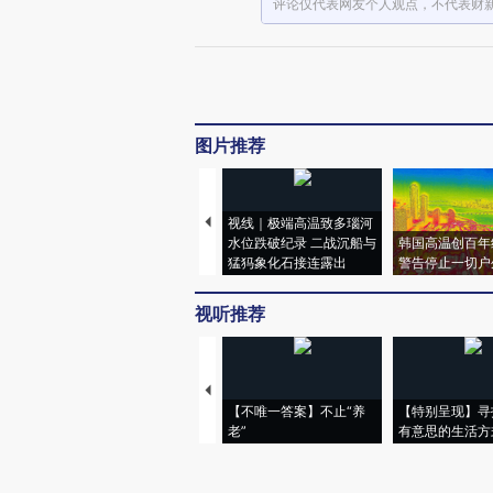
评论仅代表网友个人观点，不代表财
图片推荐
视线｜极端高温致多瑙河
水位跌破纪录 二战沉船与
韩国高温创百年
猛犸象化石接连露出
警告停止一切户
视听推荐
【不唯一答案】不止“养
【特别呈现】寻
老”
有意思的生活方