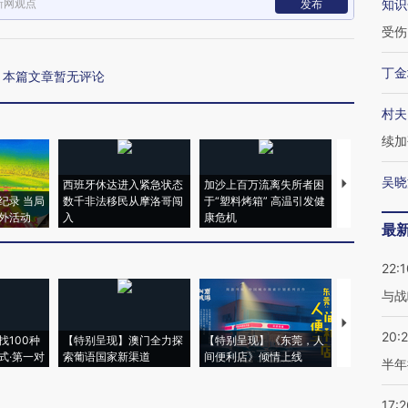
新网观点
知识
发布
受伤
丁金
本篇文章暂无评论
村夫
续加
吴晓
西班牙休达进入紧急状态
加沙上百万流离失所者困
视线｜HYR
纪录 当局
数千非法移民从摩洛哥闯
于“塑料烤箱” 高温引发健
术：是什么
外活动
入
康危机
心“花钱找虐
最
22:1
与战
【推广】走
20:
找100种
【特别呈现】澳门全力探
【特别呈现】《东莞，人
会，让数智科
式·第一对
索葡语国家新渠道
间便利店》倾情上线
业
半年
17:2