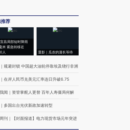
辑推荐
宜昌局部短时降雨
8毫米 紧急转移近
00人
显影｜瓜农的漫长等待
｜
规避封锁 中国超大油轮停靠埃及绕行非洲
｜
在岸人民币兑美元汇率连日升破6.75
我闻
｜
资管掌舵人更替 百年人寿僵局何解
｜
多国出台光伏新政加速转型
周刊
｜
【封面报道】电力现货市场元年突进