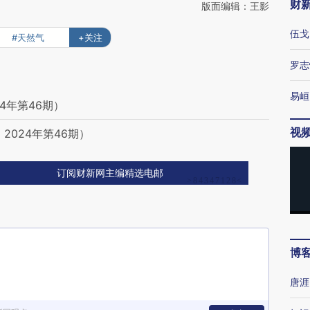
财
版面编辑：王影
伍戈
#天然气
+关注
罗志
易峘
4年第46期）
视
2024年第46期）
订阅财新网主编精选电邮
博
唐涯