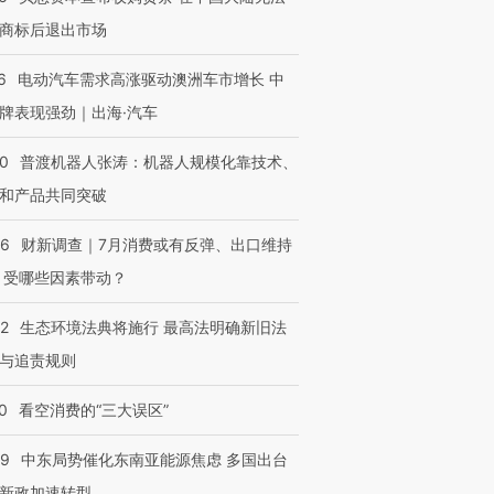
商标后退出市场
6
电动汽车需求高涨驱动澳洲车市增长 中
牌表现强劲｜出海·汽车
00
普渡机器人张涛：机器人规模化靠技术、
和产品共同突破
56
财新调查｜7月消费或有反弹、出口维持
 受哪些因素带动？
42
生态环境法典将施行 最高法明确新旧法
与追责规则
0
看空消费的“三大误区”
59
中东局势催化东南亚能源焦虑 多国出台
新政加速转型