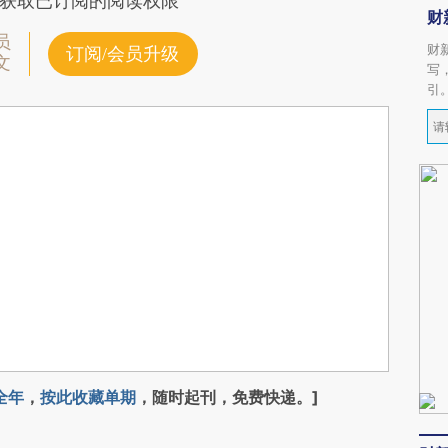
获取已订阅的阅读权限
财
员
财
订阅/会员升级
文
写
引
全年
，
按此收藏单期
，随时起刊，免费快递。]