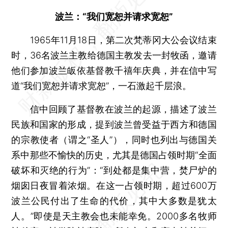
波兰：“我们宽恕并请求宽恕”
1965年11月18日，第二次梵蒂冈大公会议结束
时，36名波兰主教给德国主教发去一封牧函，邀请
他们参加波兰皈依基督教千禧年庆典，并在信中写
道“我们宽恕并请求宽恕”，一石激起千层浪。
信中回顾了基督教在波兰的起源，描述了波兰
民族和国家的形成，提到波兰曾受益于西方和德国
的宗教使者（谓之“圣人”），同时也列出与德国关
系中那些不愉快的历史，尤其是德国占领时期“全面
破坏和灭绝的行为”：“到处都是集中营，焚尸炉的
烟囱日夜冒着浓烟。在这一占领时期，超过600万
波兰公民付出了生命的代价，其中大多数是犹太
人。”即使是天主教会也未能幸免。2000多名牧师