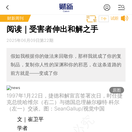
财新周刊
试听
T中
阅读｜受害者伸出和解之手
2025年06月09日第22期
假如我根据你的做法来回敬你，那样我就成了你的复
制品，复制你人性的深渊和你的邪恶，在这条道路的
前方就是——变成了你
原图
1997年1月22日，捷德和解宣言签署次日，时任捷
克总统哈维尔（右二）与德国总理赫尔穆特·科尔
（左一）交谈。图：SeanGallup/视觉中国
文｜崔卫平
学者