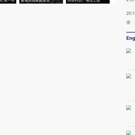
式·第一对
索葡语国家新渠道
间便利店》倾情上线
业
20:
倍
Eng