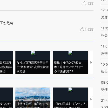
·
回复
12:
涉罪
工伤范畴
11:1
1
·
回复
积金
11:0
逐季
致多瑙河
加沙上百万流离失所者困
视线｜HYROX的吸金
马航飞行员
10:
二战沉船与
于“塑料烤箱” 高温引发健
术：是什么让中产们甘
粒摇头丸 尿
露出
康危机
心“花钱找虐”？
毒品
远是
08:
纪违
【推广】走
21:
找100种
【特别呈现】澳门全力探
【特别呈现】《东莞，人
会，让数智科
2.