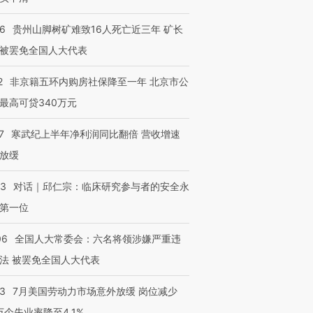
36
贵州山脚树矿难致16人死亡近三年 矿长
被罢免全国人大代表
2
非京籍五环内购房社保降至一年 北京市公
最高可贷340万元
7
寒武纪上半年净利润同比翻倍 营收增速
放缓
跨国走私7万
视线｜被称为“蟑螂”的印
视线｜“入侵”还是“人道危
53
对话｜邱仁宗：临床研究参与者的安全永
检体内含3种
度Z世代 用街头抗争将教
机”？难民潮撕裂西班牙
秘鲁纳斯
第一位
育部长拱下台
飞地休达
13人遇难
06
全国人大常委会：六名将领涉嫌严重违
法 被罢免全国人大代表
进第四届链博
【商旅对话】华住集团
43
7月美国劳动力市场意外放缓 岗位减少
技“链”接产
【特别呈现】寻找100种
CFO：不靠规模取胜，华
【特别呈
3万个失业率降至4.1%