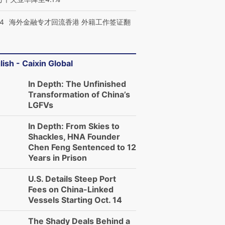
有意思的生活方式·第三对
住三大增长引擎是什么？
有意思的
14
海外金融专才回流香港 外籍工作签证翻
lish - Caixin Global
In Depth: The Unfinished
Transformation of China’s
LGFVs
In Depth: From Skies to
Shackles, HNA Founder
Chen Feng Sentenced to 12
Years in Prison
U.S. Details Steep Port
Fees on China-Linked
Vessels Starting Oct. 14
The Shady Deals Behind a