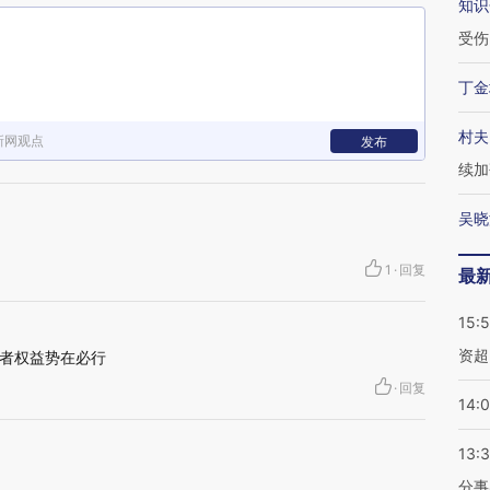
知识
受伤
丁金
村夫
新网观点
发布
续加
吴晓
1
·
回复
最
15:
资超
者权益势在必行
·
回复
14:
13:
分事