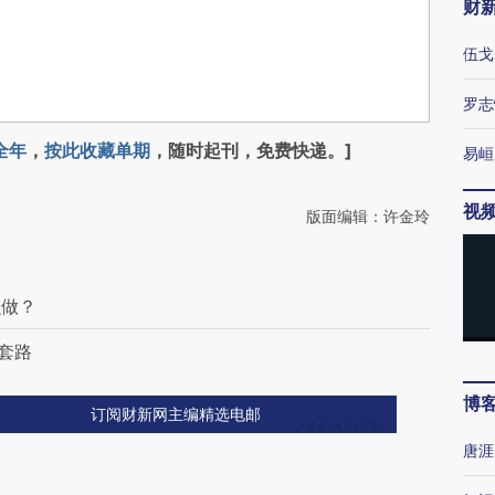
财
伍戈
罗志
全年
，
按此收藏单期
，随时起刊，免费快递。]
易峘
视
版面编辑：许金玲
么做？
套路
博
订阅财新网主编精选电邮
唐涯