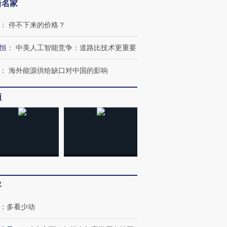
新名家
：
停不下来的价格？
恒
：
中美人工智能竞争：道路比技术更重要
：
海外能源供给缺口对中国的影响
频
客
：
多看少动