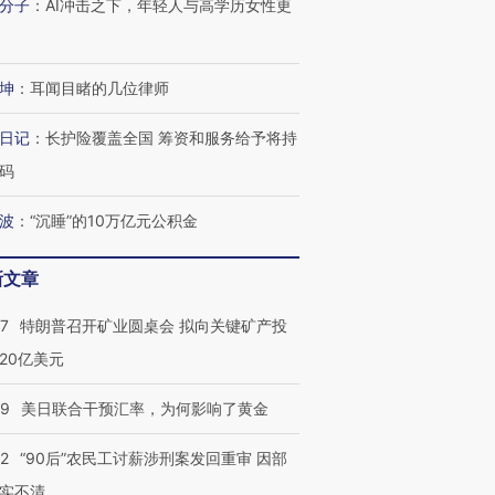
分子
：
AI冲击之下，年轻人与高学历女性更
坤
：
耳闻目睹的几位律师
日记
：
长护险覆盖全国 筹资和服务给予将持
码
波
：
“沉睡”的10万亿元公积金
新文章
57
特朗普召开矿业圆桌会 拟向关键矿产投
20亿美元
09
美日联合干预汇率，为何影响了黄金
32
“90后”农民工讨薪涉刑案发回重审 因部
实不清