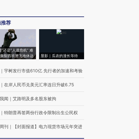
辑推荐
侵”还是“人道危机” 难
撕裂西班牙飞地休达
显影｜瓜农的漫长等待
｜
宇树发行市值610亿 先行者的加速和考验
｜
在岸人民币兑美元汇率连日升破6.75
我闻
｜
艾路明及多名股东被拘
｜
特朗普再签两份行政令限制出生公民权
周刊
｜
【封面报道】电力现货市场元年突进