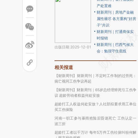
产处置难
财新周刊｜房地产金融
属性褪尽 各方重构“好房
子”共识
财新周刊｜打通商保实
时报销
财新周刊｜巴西气候大
出版日期 2025-12-01
会：勉强守住底线
相关报道
【财新周刊】财新周刊｜不定时工作制的过劳死：
病亡视同工伤争议再起
【财新周刊】财新周刊｜65岁总经理猝死引工伤争
议 超龄劳动者权益何处安放
超龄打工人权益何处安放？人社部拟要求用工单位
买工伤保险
河南一职工参与暴雨抢险后昏迷死亡 工伤认定一
波三折
超龄打工者以千万计 每年5万件工伤社保纠纷何解
｜两高报告观察