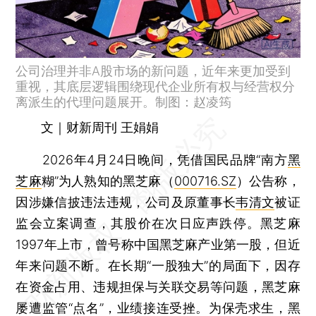
公司治理并非A股市场的新问题，近年来更加受到
重视，其底层逻辑围绕现代企业所有权与经营权分
离派生的代理问题展开。制图：赵凌筠
文｜财新周刊 王娟娟
2026年4月24日晚间，凭借国民品牌“南方
黑
芝麻
糊”为人熟知的黑芝麻（
000716.SZ
）公告称，
因涉嫌信披违法违规，公司及原董事长
韦清文
被证
监会立案调查，其股价在次日应声跌停。黑芝麻
1997年上市，曾号称中国黑芝麻产业第一股，但近
年来问题不断。在长期“一股独大”的局面下，因存
在资金占用、违规担保与关联交易等问题，黑芝麻
屡遭监管“点名”，业绩接连受挫。为保壳求生，黑