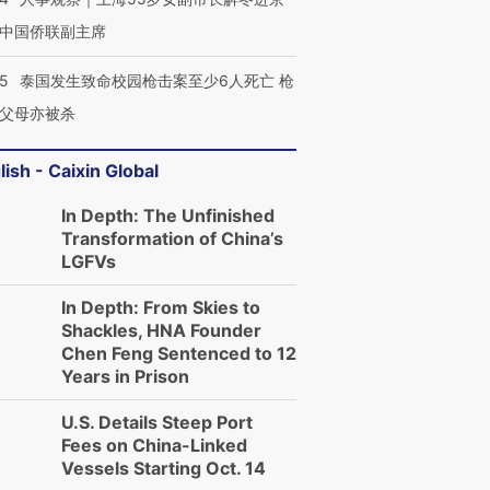
中国侨联副主席
45
泰国发生致命校园枪击案至少6人死亡 枪
父母亦被杀
lish - Caixin Global
In Depth: The Unfinished
Transformation of China’s
LGFVs
In Depth: From Skies to
Shackles, HNA Founder
Chen Feng Sentenced to 12
Years in Prison
U.S. Details Steep Port
Fees on China-Linked
Vessels Starting Oct. 14