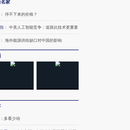
新名家
：
停不下来的价格？
恒
：
中美人工智能竞争：道路比技术更重要
跨国走私7万
视线｜被称为“蟑螂”的印
视线｜“入侵”还是“人道危
检体内含3种
度Z世代 用街头抗争将教
机”？难民潮撕裂西班牙
秘鲁纳斯
育部长拱下台
飞地休达
13人遇难
：
海外能源供给缺口对中国的影响
频
进第四届链博
【商旅对话】华住集团
技“链”接产
【特别呈现】寻找100种
CFO：不靠规模取胜，华
【特别呈
有意思的生活方式·第三对
住三大增长引擎是什么？
有意思的
客
：
多看少动