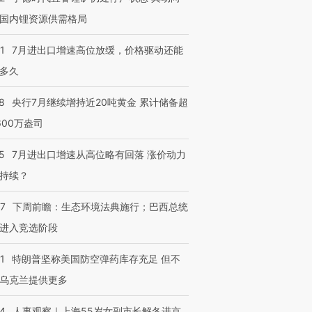
国内锂资源供需格局
1
7月进出口增速高位放缓，价格驱动还能
多久
8
央行7月继续增持近20吨黄金 累计储备超
600万盎司
5
7月进出口增速从高位略有回落 涨价动力
持续？
07
下周前瞻：生态环境法典施行；巴西总统
进入竞选阶段
1
特朗普坚称美国防空弹药库存充足 但不
乌克兰提供更多
24
人事观察｜上海55岁女副市长解冬进京