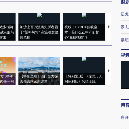
财
伍戈
罗志
致多瑙河
加沙上百万流离失所者困
视线｜HYROX的吸金
马航飞行员
二战沉船与
于“塑料烤箱” 高温引发健
术：是什么让中产们甘
粒摇头丸 尿
露出
康危机
心“花钱找虐”？
毒品
易峘
视
【推广】走
找100种
【特别呈现】澳门全力探
【特别呈现】《东莞，人
会，让数智科
式·第一对
索葡语国家新渠道
间便利店》倾情上线
业
博
唐涯