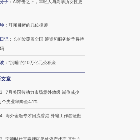
分子
：
AI冲击之下，年轻人与高学历女性更
坤
：
耳闻目睹的几位律师
日记
：
长护险覆盖全国 筹资和服务给予将持
码
波
：
“沉睡”的10万亿元公积金
新文章
43
7月美国劳动力市场意外放缓 岗位减少
3万个失业率降至4.1%
14
海外金融专才回流香港 外籍工作签证翻
2
宁德时代宜春锂矿仍处停产状态 其动向