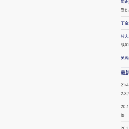
知识
受伤
丁金
村夫
续加
吴晓
最
21:
2.
20:
倍
20:1