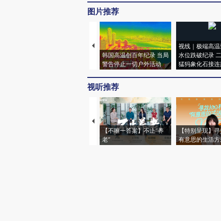
图片推荐
视线｜极端高温
韩国高温创百年纪录 当局
水位跌破纪录 
警告停止一切户外活动
猛犸象化石接连
视听推荐
【不唯一答案】不止“养
【特别呈现】寻
老”
有意思的生活方