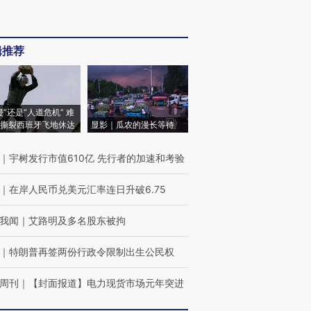
辑推荐
侵”还是“人道危机” 难
撕裂西班牙飞地休达
显影｜瓜农的漫长等待
｜
宇树发行市值610亿 先行者的加速和考验
｜
在岸人民币兑美元汇率连日升破6.75
我闻
｜
艾路明及多名股东被拘
｜
特朗普再签两份行政令限制出生公民权
周刊
｜
【封面报道】电力现货市场元年突进