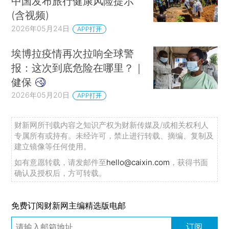
中国发布旅行健康风险提示
(含视频)
2026年05月24日
APP打开
埃博拉疫情再次拉响全球警
报：这次到底危险在哪里？｜
健保
2026年05月20日
APP打开
财新网所刊载内容之知识产权为财新传媒及/或相关权利人
专属所有或持有。未经许可，禁止进行转载、摘编、复制及
建立镜像等任何使用。
如有意愿转载，请发邮件至
hello@caixin.com
，获得书面
确认及授权后，方可转载。
免费订阅财新网主编精选版电邮
订阅