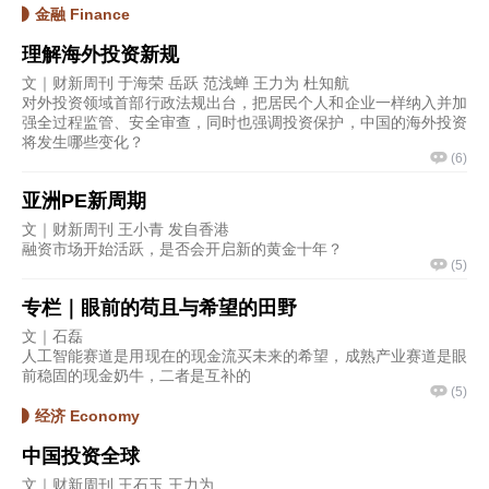
金融 Finance
理解海外投资新规
文｜财新周刊 于海荣 岳跃 范浅蝉 王力为 杜知航
对外投资领域首部行政法规出台，把居民个人和企业一样纳入并加
强全过程监管、安全审查，同时也强调投资保护，中国的海外投资
将发生哪些变化？
(
6
)
亚洲PE新周期
文｜财新周刊 王小青 发自香港
融资市场开始活跃，是否会开启新的黄金十年？
(
5
)
专栏｜眼前的苟且与希望的田野
文｜石磊
人工智能赛道是用现在的现金流买未来的希望，成熟产业赛道是眼
前稳固的现金奶牛，二者是互补的
(
5
)
经济 Economy
中国投资全球
文｜财新周刊 王石玉 王力为