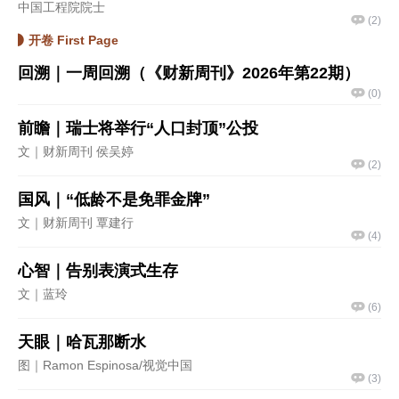
中国工程院院士
(
2
)
开卷 First Page
回溯｜一周回溯（《财新周刊》2026年第22期）
(
0
)
前瞻｜瑞士将举行“人口封顶”公投
文｜财新周刊 侯吴婷
(
2
)
国风｜“低龄不是免罪金牌”
文｜财新周刊 覃建行
(
4
)
心智｜告别表演式生存
文｜蓝玲
(
6
)
天眼｜哈瓦那断水
图｜Ramon Espinosa/视觉中国
(
3
)