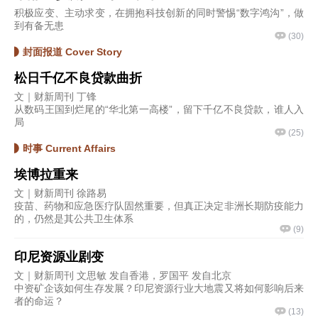
积极应变、主动求变，在拥抱科技创新的同时警惕“数字鸿沟”，做
到有备无患
(
30
)
封面报道 Cover Story
松日千亿不良贷款曲折
文｜财新周刊 丁锋
从数码王国到烂尾的“华北第一高楼”，留下千亿不良贷款，谁人入
局
(
25
)
时事 Current Affairs
埃博拉重来
文｜财新周刊 徐路易
疫苗、药物和应急医疗队固然重要，但真正决定非洲长期防疫能力
的，仍然是其公共卫生体系
(
9
)
印尼资源业剧变
文｜财新周刊 文思敏 发自香港，罗国平 发自北京
中资矿企该如何生存发展？印尼资源行业大地震又将如何影响后来
者的命运？
(
13
)