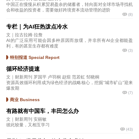
中国正在慢慢从积累贸易盈余的储蓄者，转向面对全球市场寻找机
会和收益的投资者，需要做好跨境资本流动管理的进阶
(
8
)
专栏｜为AI狂热泼点冷水
文｜拉古拉姆·拉詹
AI的广泛应用可能会因多种原因而放缓，并非所有AI企业都能盈
利，有的甚至生存都有难度
(
3
)
特别报道 Special Report
循环经济提速
文｜财新周刊 罗国平 卢羽桐 赵煊 范若虹 邹晓桐
资源高效循环利用成为绿色经济的战略核心，挖掘“城市矿山”迎来
爆发期
(
7
)
商业 Business
有路就有中国车，丰田怎么办
文｜财新周刊 安丽敏
彼此较量，又相互学习
(
43
)