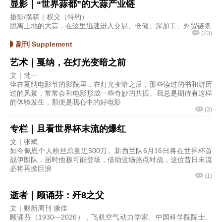
显影｜“世界蒜都”的大蒜产业链
摄影/撰稿｜权义（特约）
脱离土地的大蒜，在这里迅速进入交易、仓储、深加工、外贸链条
(
23
)
副刊 Supplement
艺术｜戛纳，在灯光变暗之前
文｜梵一
坐在戛纳电影节的影院里，在灯光变暗之后，那些读过的书和游历
过的风景，常常会和电影形成一些奇妙的共振。我总是期待有这样
的体验发生，那便是我心中的好电影
(
3
)
专栏｜且看世界杯末流的爆红
文｜张斌
如今佩恩个人粉丝总量近500万。新西兰队6月16日将在世界杯首
战伊朗队，届时他极可能登场，借助这场热点对战，这位昔日末流
必将再掀巨浪
(
1
)
逝者｜顾诵芬：歼8之父
文｜财新周刊 康佳
顾诵芬（1930—2026），飞机空气动力学家、中国科学院院士、