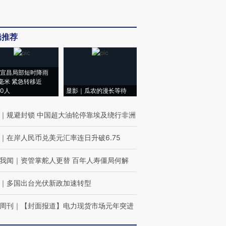
辑推荐
宜昌局部短时降雨
8毫米 紧急转移近
00人
显影｜瓜农的漫长等待
｜
规避封锁 中国超大油轮停靠埃及绕行非洲
｜
在岸人民币兑美元汇率连日升破6.75
我闻
｜
资管掌舵人更替 百年人寿僵局何解
｜
多国出台光伏新政加速转型
周刊
｜
【封面报道】电力现货市场元年突进