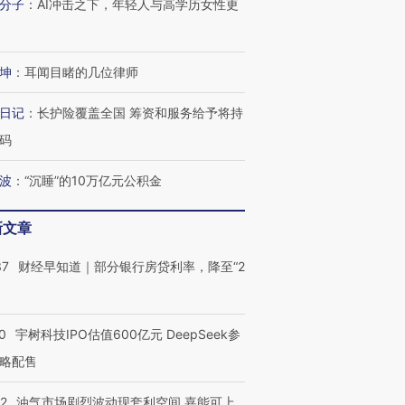
分子
：
AI冲击之下，年轻人与高学历女性更
坤
：
耳闻目睹的几位律师
日记
：
长护险覆盖全国 筹资和服务给予将持
码
波
：
“沉睡”的10万亿元公积金
新文章
37
财经早知道｜部分银行房贷利率，降至“2
0
宇树科技IPO估值600亿元 DeepSeek参
略配售
22
油气市场剧烈波动现套利空间 嘉能可上