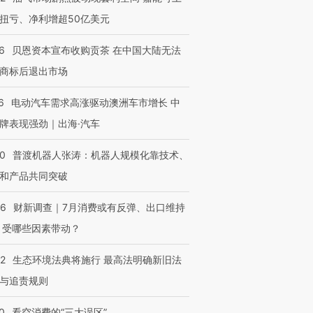
扭亏、净利增超50亿美元
6
贝恩资本宣布收购贡茶 在中国大陆无法
商标后退出市场
6
电动汽车需求高涨驱动澳洲车市增长 中
牌表现强劲｜出海·汽车
00
普渡机器人张涛：机器人规模化靠技术、
和产品共同突破
56
财新调查｜7月消费或有反弹、出口维持
 受哪些因素带动？
42
生态环境法典将施行 最高法明确新旧法
与追责规则
0
看空消费的“三大误区”