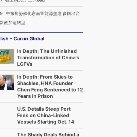
59
中东局势催化东南亚能源焦虑 多国出台
新政加速转型
lish - Caixin Global
In Depth: The Unfinished
Transformation of China’s
LGFVs
In Depth: From Skies to
Shackles, HNA Founder
Chen Feng Sentenced to 12
Years in Prison
U.S. Details Steep Port
Fees on China-Linked
Vessels Starting Oct. 14
The Shady Deals Behind a