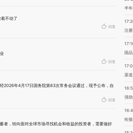
半年
放着不动了
17:2
·
回复
注册
17:1
国品
业
·
回复
17:
渠道
2026年4月17日国务院第83次常务会议通过，现予公布，自
16:
强劲
·
回复
16:
衔接
蓄者，转向面对全球市场寻找机会和收益的投资者，需要做好
15:1