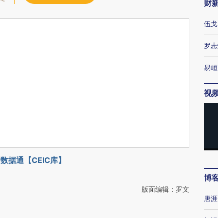
财
伍戈
罗志
易峘
视
数据通【CEIC库】
博
版面编辑：罗文
唐涯