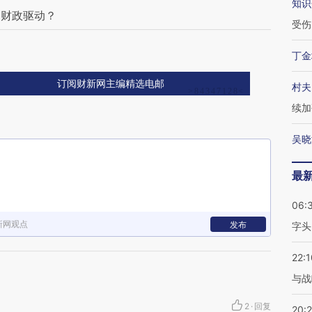
知识
受财政驱动？
受伤
丁金
订阅财新网主编精选电邮
村夫
续加
吴晓
最
06:
新网观点
发布
字头
22:1
与战
2
·
回复
20: