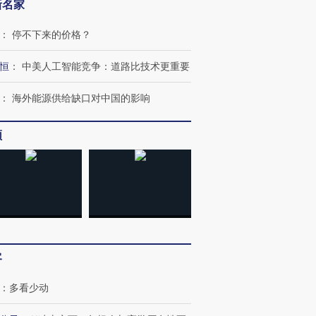
新名家
：
停不下来的价格？
恒
：
中美人工智能竞争：道路比技术更重要
：
海外能源供给缺口对中国的影响
频
客
：
多看少动