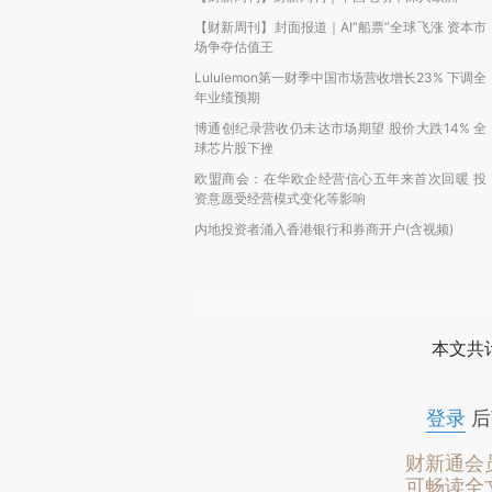
【财新周刊】封面报道｜AI“船票”全球飞涨 资本市
场争夺估值王
Lululemon第一财季中国市场营收增长23% 下调全
年业绩预期
博通创纪录营收仍未达市场期望 股价大跌14% 全
球芯片股下挫
欧盟商会：在华欧企经营信心五年来首次回暖 投
资意愿受经营模式变化等影响
内地投资者涌入香港银行和券商开户(含视频)
本文共计
登录
后
财新通会
可畅读全