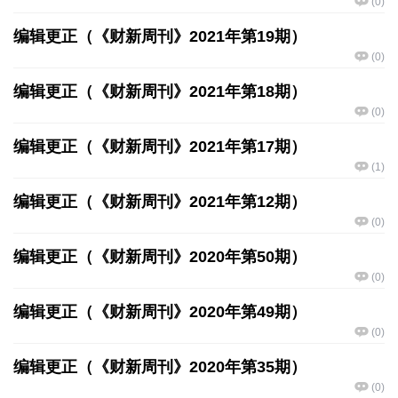
(
0
)
编辑更正（《财新周刊》2021年第19期）
(
0
)
编辑更正（《财新周刊》2021年第18期）
(
0
)
编辑更正（《财新周刊》2021年第17期）
(
1
)
编辑更正（《财新周刊》2021年第12期）
(
0
)
编辑更正（《财新周刊》2020年第50期）
(
0
)
编辑更正（《财新周刊》2020年第49期）
(
0
)
编辑更正（《财新周刊》2020年第35期）
(
0
)