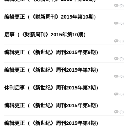
(
0
)
编辑更正（《财新周刊》2015年第10期）
(
0
)
启事（《财新周刊》2015年第10期）
(
0
)
编辑更正（《新世纪》周刊2015年第9期）
(
0
)
编辑更正（《新世纪》周刊2015年第7期）
(
0
)
休刊启事（《新世纪》周刊2015年第7期）
(
0
)
编辑更正（《新世纪》周刊2015年第5期）
(
0
)
编辑更正（《新世纪》周刊2015年第4期）