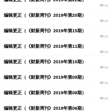
(
0
)
编辑更正（《财新周刊》2019年第20期）
(
0
)
编辑更正（《财新周刊》2019年第15期）
(
0
)
编辑更正（《财新周刊》2019年第11期）
(
0
)
编辑更正（《财新周刊》2019年第10期）
(
0
)
编辑更正（《财新周刊》2019年第09期）
(
0
)
编辑更正（《财新周刊》2019年第08期）
(
0
)
编辑更正（《财新周刊》2019年第06期）