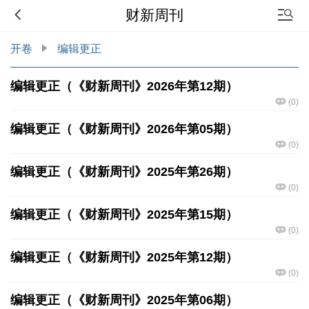
财新周刊
开卷
编辑更正
编辑更正（《财新周刊》2026年第12期）
(
0
)
编辑更正（《财新周刊》2026年第05期）
(
0
)
编辑更正（《财新周刊》2025年第26期）
(
0
)
编辑更正（《财新周刊》2025年第15期）
(
0
)
编辑更正（《财新周刊》2025年第12期）
(
0
)
编辑更正（《财新周刊》2025年第06期）