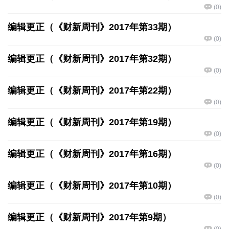
(
0
)
编辑更正（《财新周刊》2017年第33期）
(
0
)
编辑更正（《财新周刊》2017年第32期）
(
0
)
编辑更正（《财新周刊》2017年第22期）
(
0
)
编辑更正（《财新周刊》2017年第19期）
(
0
)
编辑更正（《财新周刊》2017年第16期）
(
0
)
编辑更正（《财新周刊》2017年第10期）
(
0
)
编辑更正（《财新周刊》2017年第9期）