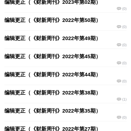
编辑更正（《财新周刊》2023年第02期）
(
0
)
编辑更正（《财新周刊》2022年第50期）
(
0
)
编辑更正（《财新周刊》2022年第49期）
(
0
)
编辑更正（《财新周刊》2022年第45期）
(
0
)
编辑更正（《财新周刊》2022年第44期）
(
0
)
编辑更正（《财新周刊》2022年第38期）
(
1
)
编辑更正（《财新周刊》2022年第35期）
(
0
)
编辑更正（《财新周刊》2022年第27期）