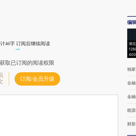
编
计46字 订阅后继续阅读
湖北
12
40
获取已订阅的阅读权限
独家
员
订阅/会员升级
文
金融
金融
能源
财新