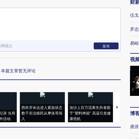
财
伍戈
罗志
易峘
新网观点
发布
视
本篇文章暂无评论
西班牙休达进入紧急状态
加沙上百万流离失所者困
视线｜HYR
博
纪录 当局
数千非法移民从摩洛哥闯
于“塑料烤箱” 高温引发健
术：是什么
外活动
入
康危机
心“花钱找虐
唐涯