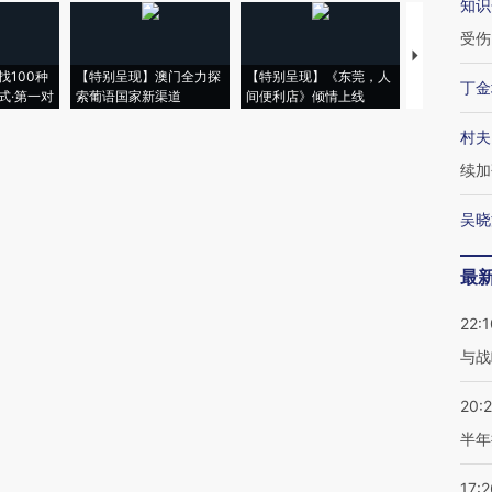
知识
受伤
【推广】走
找100种
【特别呈现】澳门全力探
【特别呈现】《东莞，人
会，让数智科
丁金
式·第一对
索葡语国家新渠道
间便利店》倾情上线
业
村夫
续加
吴晓
最
22:1
与战
20:
半年
17:2