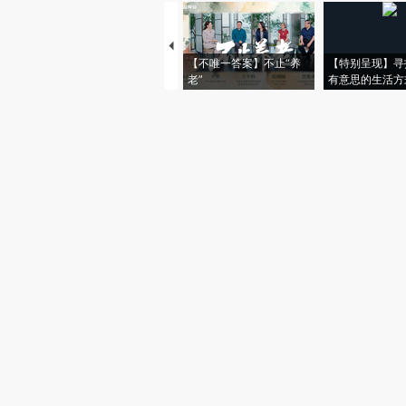
【不唯一答案】不止“养
【特别呈现】寻
老”
有意思的生活方