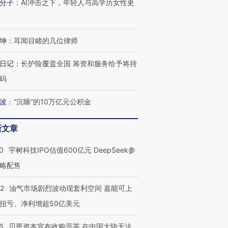
分子
：
AI冲击之下，年轻人与高学历女性更
进第四届链博
【商旅对话】华住集团
技“链”接产
【特别呈现】寻找100种
CFO：不靠规模取胜，华
【特别呈
坤
：
耳闻目睹的几位律师
有意思的生活方式·第三对
住三大增长引擎是什么？
有意思的
日记
：
长护险覆盖全国 筹资和服务给予将持
码
波
：
“沉睡”的10万亿元公积金
新文章
0
宇树科技IPO估值600亿元 DeepSeek参
略配售
22
油气市场剧烈波动现套利空间 嘉能可上
扭亏、净利增超50亿美元
6
贝恩资本宣布收购贡茶 在中国大陆无法