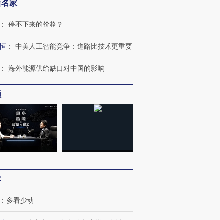
新名家
：
停不下来的价格？
恒
：
中美人工智能竞争：道路比技术更重要
：
海外能源供给缺口对中国的影响
频
OX的吸金
马航飞行员跨国走私7万
视线｜被称为“蟑螂”的印
客
让中产们甘
粒摇头丸 尿检体内含3种
度Z世代 用街头抗争将教
秘鲁纳斯
”？
毒品
育部长拱下台
13人遇难
：
多看少动