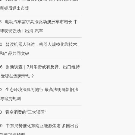
商标后退出市场
6
电动汽车需求高涨驱动澳洲车市增长 中
牌表现强劲｜出海·汽车
00
普渡机器人张涛：机器人规模化靠技术、
和产品共同突破
56
财新调查｜7月消费或有反弹、出口维持
 受哪些因素带动？
42
生态环境法典将施行 最高法明确新旧法
与追责规则
0
看空消费的“三大误区”
59
中东局势催化东南亚能源焦虑 多国出台
新政加速转型