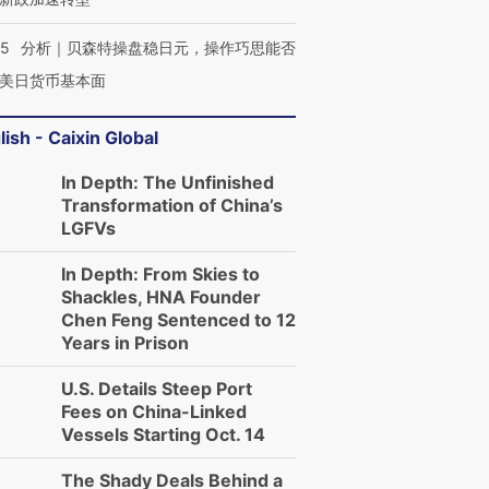
05
分析｜贝森特操盘稳日元，操作巧思能否
美日货币基本面
lish - Caixin Global
In Depth: The Unfinished
Transformation of China’s
LGFVs
In Depth: From Skies to
Shackles, HNA Founder
Chen Feng Sentenced to 12
Years in Prison
U.S. Details Steep Port
Fees on China-Linked
Vessels Starting Oct. 14
The Shady Deals Behind a