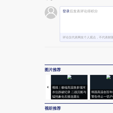
登录
后发表评论得积分
评论仅代表网友个人观点，不代表财
图片推荐
视线｜极端高温致多瑙河
水位跌破纪录 二战沉船与
韩国高温创百年
猛犸象化石接连露出
警告停止一切户
视听推荐