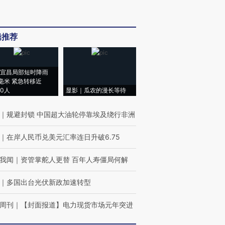
辑推荐
宜昌局部短时降雨
8毫米 紧急转移近
00人
显影｜瓜农的漫长等待
｜
规避封锁 中国超大油轮停靠埃及绕行非洲
｜
在岸人民币兑美元汇率连日升破6.75
我闻
｜
资管掌舵人更替 百年人寿僵局何解
｜
多国出台光伏新政加速转型
周刊
｜
【封面报道】电力现货市场元年突进