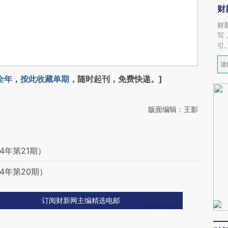
财
财
写
引
全年
，
按此收藏单期
，随时起刊，免费快递。]
版面编辑：王影
4年第21期）
4年第20期）
订阅财新网主编精选电邮