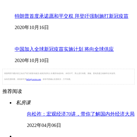
特朗普首度承诺愿和平交权 拜登吁强制施打新冠疫苗
2020年10月16日
中国加入全球新冠疫苗实施计划 将向全球供应
2020年10月10日
财新网所刊载内容之知识产权为财新传媒及/或相关权利人专属所有或持有。未经许可，禁止进行转载、摘编、复制及建立镜像等任何使用。
如有意愿转载，请发邮件至
hello@caixin.com
，获得书面确认及授权后，方可转载。
推荐阅读
私房课
向松祚：宏观经济70讲，带你了解国内外经济大局
2022年04月06日