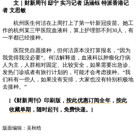
文｜财新周刊 邸宁 实习记者 汤涵钰 特派香港记
者 文思敏
杭州医生何洁在上周打上了第一针新冠疫苗。她工
作的杭州某三甲医院血液科，算上护理部不到30人，有
一半都已经接种。
医院凭自愿接种，但何洁原本没打算报名，“因为
我觉得我没必要”。何洁解释道，血液科以肿瘤化疗病
人为主，人群相对固定、比较安全，如果需要出急诊、
发热门诊或者有旅行计划的，可能才会考虑接种。“我
们科有一些人，如果没有安排，大家也没有特别积极地
去接种。”
[《财新周刊》印刷版，
按此优惠订阅全年
，
按此
收藏单期
，随时起刊，免费快递。]
版面编辑：吴秋晗