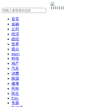
首页
金融
公司
经济
政经
世界
观点
mini+
科技
地产
汽车
消费
能源
健康
环科
民生
ESG
专题