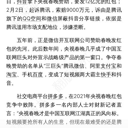
日，
抖音
拿下央视春晚赞助，要发12亿元的红包；
2月2日，起诉腾讯，索赔9000万元，诉由是腾讯
旗下的
QQ空间
和
微信
屏蔽抖音分享链接，依据是
腾讯滥用市场支配地位，涉嫌垄断。
五年前，正是微信开互联网公司赞助春晚发红
包的先河。此后数年间，央视春晚几乎成了中国互
联网巨头对外宣示战略级产品的第一窗口。争夺春
晚赞助的名单从“三巨头”腾讯微信、阿里
支付宝
和
淘宝
、手机
百度
，变成了短视频两大霸主
快手
和抖
音。
社交电商平台
拼多多
，在2021年央视春晚红包
竞争中败阵。拼多多一名内部人士对财新记者直
言：“央视春晚才是中国互联网江湖真正的风向标。
短视频要抢所有人的生意，但现在最难受的还是腾