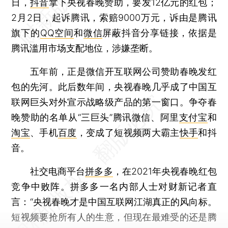
日，
抖音
拿下央视春晚赞助，要发12亿元的红包；
2月2日，起诉腾讯，索赔9000万元，诉由是腾讯
旗下的
QQ空间
和
微信
屏蔽抖音分享链接，依据是
腾讯滥用市场支配地位，涉嫌垄断。
五年前，正是微信开互联网公司赞助春晚发红
包的先河。此后数年间，央视春晚几乎成了中国互
联网巨头对外宣示战略级产品的第一窗口。争夺春
晚赞助的名单从“三巨头”腾讯微信、阿里
支付宝
和
淘宝
、手机
百度
，变成了短视频两大霸主
快手
和抖
音。
社交电商平台
拼多多
，在2021年央视春晚红包
竞争中败阵。拼多多一名内部人士对财新记者直
言：“央视春晚才是中国互联网江湖真正的风向标。
短视频要抢所有人的生意，但现在最难受的还是腾