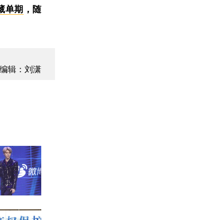
藏单期
，随
编辑：刘潇