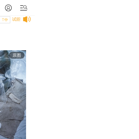
试听
T中
原图