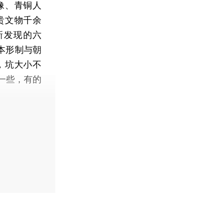
神像、青铜人
贵文物千余
新发现的六
本形制与朝
，坑大小不
一些，有的