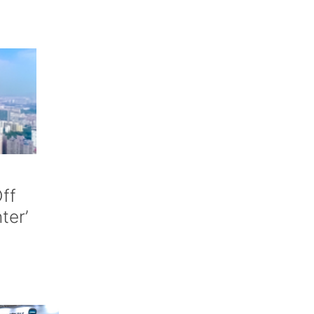
ff
nter’