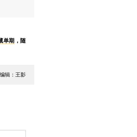
藏单期
，随
编辑：王影