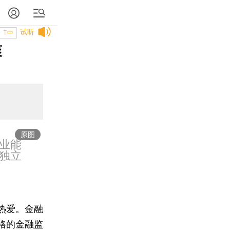
试听
T中
爽
原图
业能
独立
热爱。金融
格的金融监