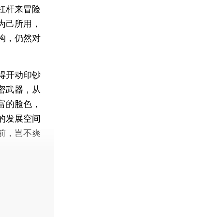
杠杆来冒险
为己所用，
构，仍然对
得开动印钞
密武器，从
富的脸色，
的发展空间
前，岂不爽