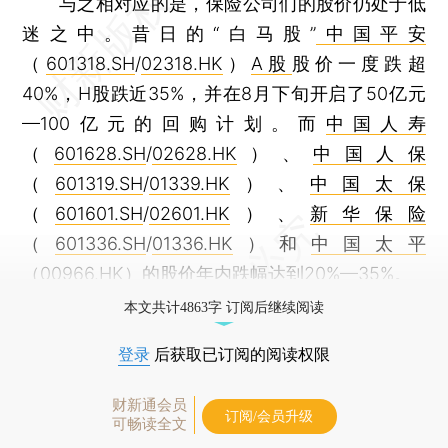
与之相对应的是，保险公司们的股价仍处于低
迷之中。昔日的“白马股”
中国平安
（
601318.SH
/
02318.HK
）
A股
股价一度跌超
40%，H股跌近35%，并在8月下旬开启了50亿元
—100亿元的回购计划。而
中国人寿
（
601628.SH
/
02628.HK
）、
中国人保
（
601319.SH
/
01339.HK
）、
中国太保
（
601601.SH
/
02601.HK
）、
新华保险
（
601336.SH
/
01336.HK
）和
中国太平
（
00966.HK
）的股价年内跌幅达到20%—35%。
本文共计4863字 订阅后继续阅读
登录
后获取已订阅的阅读权限
财新通会员
订阅/会员升级
可畅读全文