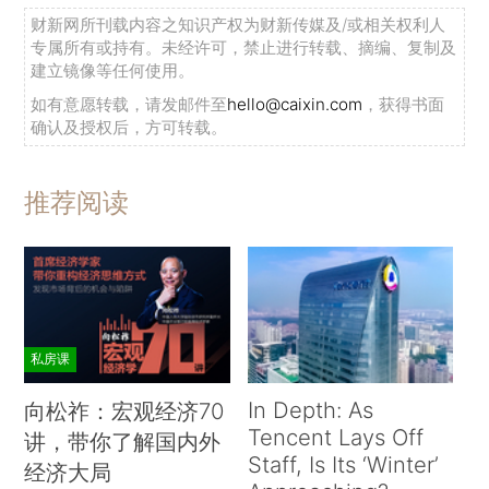
财新网所刊载内容之知识产权为财新传媒及/或相关权利人
专属所有或持有。未经许可，禁止进行转载、摘编、复制及
建立镜像等任何使用。
如有意愿转载，请发邮件至
hello@caixin.com
，获得书面
确认及授权后，方可转载。
推荐阅读
私房课
In Depth: As
向松祚：宏观经济70
Tencent Lays Off
讲，带你了解国内外
Staff, Is Its ‘Winter’
经济大局