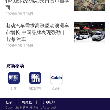
作巧思能否撬动美日货币基本
面
2026年08月06日
电动汽车需求高涨驱动澳洲车
市增长 中国品牌表现强劲｜
出海·汽车
2026年08月06日
财新移动
财新
财新周刊
Caixin
登录
网页版
订阅电邮
|
|
Copyright 财新网 All Rights Reserved