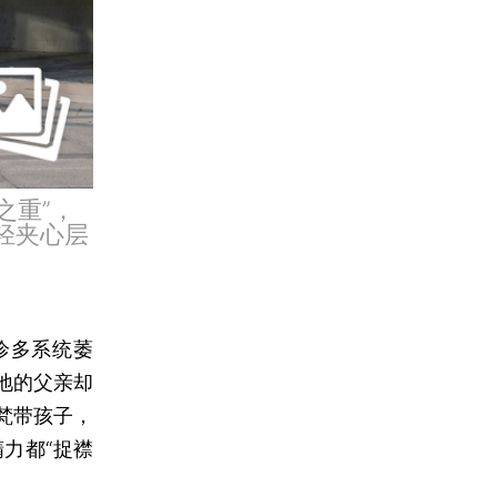
之重”，
轻夹心层
诊多系统萎
地的父亲却
梵带孩子，
力都“捉襟