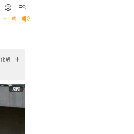
试听
T中
何化解上中
原图