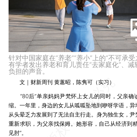
针对中国家庭在“养老”“养小”上的“不可承受
有学者发出养老和育儿责任“去家庭化”、减
负担的声音。
文｜财新周刊 黄蕙昭，陈隽可（实习）
“80后”单亲妈妈尹梵怀上女儿的同时，父亲确
缩。一年里，身边的女儿从呱呱坠地到咿呀学语，异
从头晕乏力发展到了无法自主行走。身为独生女，尹
重新求职，为父亲找保姆。她形容，自己从经济到精
见肘”。