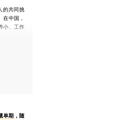
人的共同挑
。在中国，
养小、工作
藏单期
，随