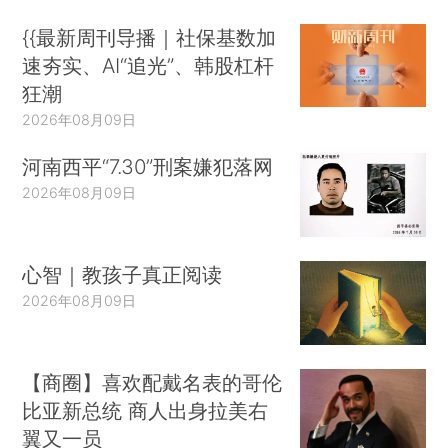
{{最新周刊导播｜社保基数加
速夯实、AI“追光”、韩股杠杆
狂潮
2026年08月09日
河南西平“7.30”刑案嫌犯落网
2026年08月09日
心智｜教孩子真正阅读
2026年08月09日
【商圈】喜欢配戴名表的哥伦
比亚新总统 商人出身拉美右
翼又一员