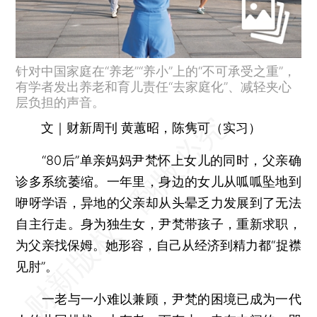
针对中国家庭在“养老”“养小”上的“不可承受之重”，
有学者发出养老和育儿责任“去家庭化”、减轻夹心
层负担的声音。
文｜财新周刊 黄蕙昭，陈隽可（实习）
“80后”单亲妈妈尹梵怀上女儿的同时，父亲确
诊多系统萎缩。一年里，身边的女儿从呱呱坠地到
咿呀学语，异地的父亲却从头晕乏力发展到了无法
自主行走。身为独生女，尹梵带孩子，重新求职，
为父亲找保姆。她形容，自己从经济到精力都“捉襟
见肘”。
一老与一小难以兼顾，尹梵的困境已成为一代