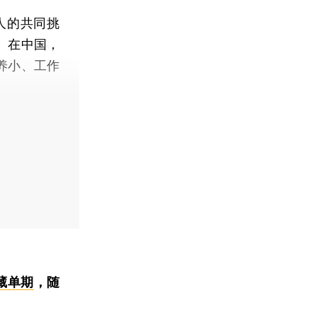
人的共同挑
。在中国，
养小、工作
藏单期
，随