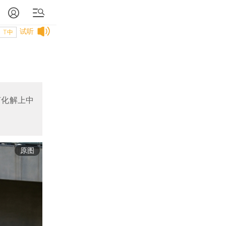
试听
T中
何化解上中
原图