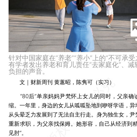
针对中国家庭在“养老”“养小”上的“不可承受
有学者发出养老和育儿责任“去家庭化”、减
负担的声音。
文｜财新周刊 黄蕙昭，陈隽可（实习）
“80后”单亲妈妈尹梵怀上女儿的同时，父亲确
缩。一年里，身边的女儿从呱呱坠地到咿呀学语，异
从头晕乏力发展到了无法自主行走。身为独生女，尹
重新求职，为父亲找保姆。她形容，自己从经济到精
见肘”。