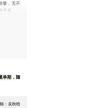
销量，无不
并不多。
藏单期
，随
辑：吴秋晗