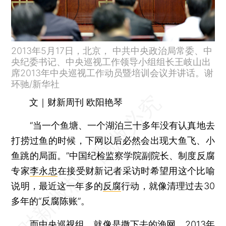
2013年5月17日，北京， 中共中央政治局常委、中
央纪委书记、中央巡视工作领导小组组长王岐山出
席2013年中央巡视工作动员暨培训会议并讲话。谢
环驰/新华社
文｜财新周刊 欧阳艳琴
“当一个鱼塘、一个湖泊三十多年没有认真地去
打捞过鱼的时候，下网以后必然会出现大鱼飞、小
鱼跳的局面。”中国纪检监察学院副院长、制度反腐
专家
李永忠
在接受财新记者采访时希望用这个比喻
说明，最近这一年多的
反腐
行动，就像清理过去30
多年的“反腐陈账”。
而
中央巡视组
，就像是撒下去的渔网。2013年