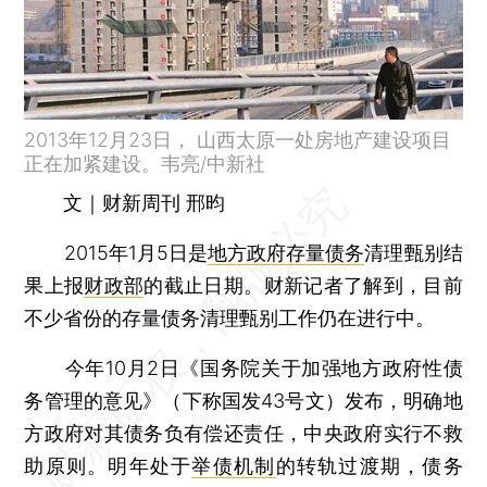
2013年12月23日， 山西太原一处房地产建设项目
正在加紧建设。韦亮/中新社
文｜财新周刊 邢昀
2015年1月5日是
地方政府存量债务
清理甄别结
果上报
财政部
的截止日期。财新记者了解到，目前
不少省份的存量债务清理甄别工作仍在进行中。
今年10月2日《国务院关于加强地方政府性债
务管理的意见》（下称国发43号文）发布，明确地
方政府对其债务负有偿还责任，中央政府实行不救
助原则。明年处于
举债机制
的转轨过渡期，债务