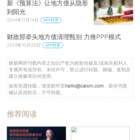
新《预算法》让地方债从隐形
到阳光
2014年11月14日
APP打开
财政部牵头地方债清理甄别 力推PPP模式
2014年10月28日
APP打开
财新网所刊载内容之知识产权为财新传媒及/或相关权利人
专属所有或持有。未经许可，禁止进行转载、摘编、复制及
建立镜像等任何使用。
如有意愿转载，请发邮件至
hello@caixin.com
，获得书面
确认及授权后，方可转载。
推荐阅读