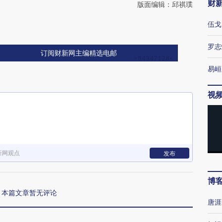
财
版面编辑：邱祺璞
伍戈
罗志
订阅财新网主编精选电邮
易峘
视
新网观点
发布
博
本篇文章暂无评论
唐涯