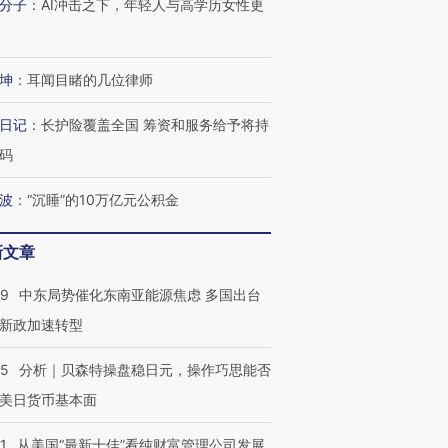
分子
：
AI冲击之下，年轻人与高学历女性更
跨国走私7万
视线｜HYROX的吸金
视线｜被
检体内含3种
术：是什么让中产们甘
泽连斯基密集出访美英 索
度Z世代
坤
：
耳闻目睹的几位律师
心“花钱找虐”？
要防空导弹“救急”
育部长拱
日记
：
长护险覆盖全国 筹资和服务给予将持
码
波
：
“沉睡”的10万亿元公积金
进第四届链博
【商旅对话】华住集团
技“链”接产
【特别呈现】寻找100种
CFO：不靠规模取胜，华
【特别呈
有意思的生活方式·第三对
住三大增长引擎是什么？
有意思的
新文章
59
中东局势催化东南亚能源焦虑 多国出台
新政加速转型
05
分析｜贝森特操盘稳日元，操作巧思能否
美日货币基本面
1
从美国“最新十佳”看纯财富管理公司发展