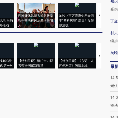
知识
受伤
西班牙休达进入紧急状态
加沙上百万流离失所者困
马航飞行员
纪录 当局
数千非法移民从摩洛哥闯
于“塑料烤箱” 高温引发健
粒摇头丸 尿
丁金
外活动
入
康危机
毒品
村夫
续加
吴晓
【推广】走
找100种
【特别呈现】澳门全力探
【特别呈现】《东莞，人
会，让数智科
式·第一对
索葡语国家新渠道
间便利店》倾情上线
业
最
14:
光伏
14:
撬动
14:0