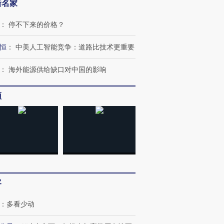
新名家
：
停不下来的价格？
恒
：
中美人工智能竞争：道路比技术更重要
：
海外能源供给缺口对中国的影响
频
客
：
多看少动