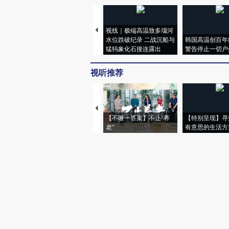
视线｜极端高温致多瑙河
水位跌破纪录 二战沉船与
韩国高温创百年
猛犸象化石接连露出
警告停止一切户
视听推荐
【不唯一答案】不止“养
【特别呈现】寻
老”
有意思的生活方