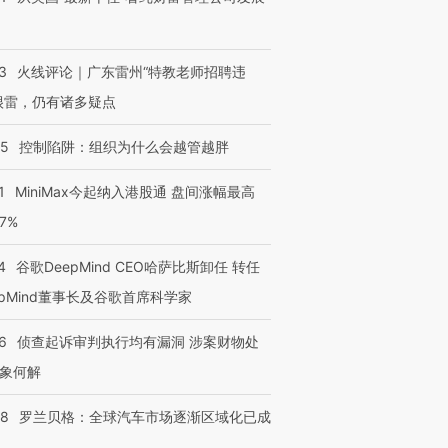
3
火线评论｜广东雷州“特教老师招聘违
很雷，仍有诸多疑点
05
控制陷阱：组织为什么会越管越胖
1
MiniMax今起纳入港股通 盘间涨幅最高
77%
4
谷歌DeepMind CEO哈萨比斯卸任 转任
epMind董事长及谷歌首席科学家
6
侦查起诉审判执行均有漏洞 涉案财物处
象何解
58
罗兰贝格：全球汽车市场逐渐区域化已成