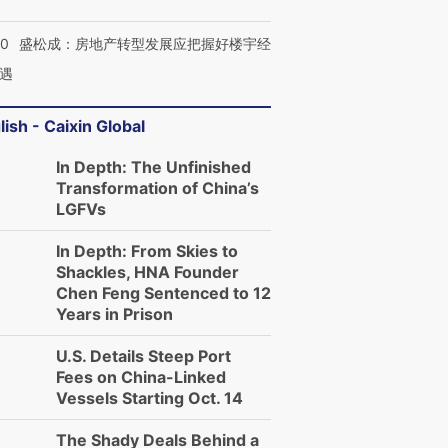
50
盛松成：房地产转型发展应把握好楼宇经
遇
lish - Caixin Global
In Depth: The Unfinished
Transformation of China’s
LGFVs
In Depth: From Skies to
Shackles, HNA Founder
Chen Feng Sentenced to 12
Years in Prison
U.S. Details Steep Port
Fees on China-Linked
Vessels Starting Oct. 14
The Shady Deals Behind a