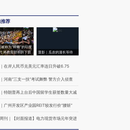
辑推荐
|被称为“蟑螂”的印度
代 将教育部长拱下台
显影｜瓜农的漫长等待
｜
在岸人民币兑美元汇率连日升破6.75
｜
河南“三支一扶”考试舞弊 警方介入侦查
｜
特朗普再上台后中国留学生获签数量大减
｜
广州开发区产业园REIT较发行价“腰斩”
周刊
｜
【封面报道】电力现货市场元年突进