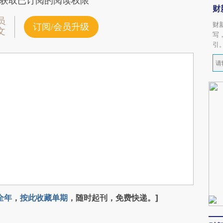
获取已订阅的阅读权限
财
员
财
订阅/会员升级
文
写
引
全年
，
按此收藏单期
，随时起刊，免费快递。]