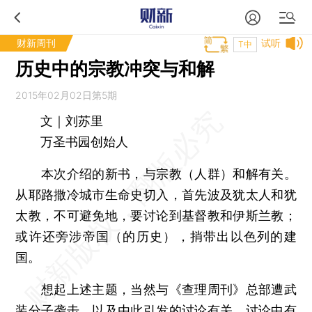
财新周刊
试听
T中
历史中的宗教冲突与和解
2015年02月02日第5期
文｜刘苏里
万圣书园创始人
本次介绍的新书，与宗教（人群）和解有关。
从耶路撒冷城市生命史切入，首先波及犹太人和犹
太教，不可避免地，要讨论到基督教和伊斯兰教；
或许还旁涉帝国（的历史），捎带出以色列的建
国。
想起上述主题，当然与《查理周刊》总部遭武
装分子袭击，以及由此引发的讨论有关。讨论中有