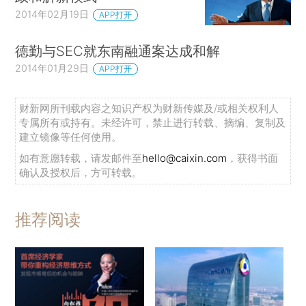
2014年02月19日
APP打开
德勤与SEC就东南融通案达成和解
2014年01月29日
APP打开
财新网所刊载内容之知识产权为财新传媒及/或相关权利人
专属所有或持有。未经许可，禁止进行转载、摘编、复制及
建立镜像等任何使用。
如有意愿转载，请发邮件至
hello@caixin.com
，获得书面
确认及授权后，方可转载。
推荐阅读