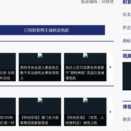
版面编辑：邱祺璞
财
伍戈
罗志
订阅财新网主编精选电邮
易峘
视
西班牙休达进入紧急状态
加沙上百万流离失所者困
视线｜HYR
纪录 当局
数千非法移民从摩洛哥闯
于“塑料烤箱” 高温引发健
术：是什么
外活动
入
康危机
心“花钱找虐
博
【推广】走
找100种
【特别呈现】澳门全力探
【特别呈现】《东莞，人
会，让数智科
唐涯
式·第一对
索葡语国家新渠道
间便利店》倾情上线
业