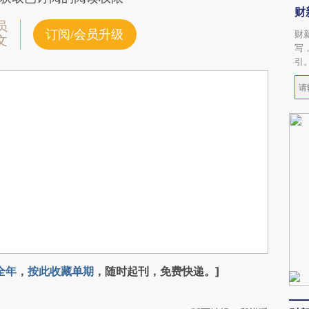
财
员
订阅/会员升级
财
文
写
引
全年
，
按此收藏单期
，随时起刊，免费快递。]