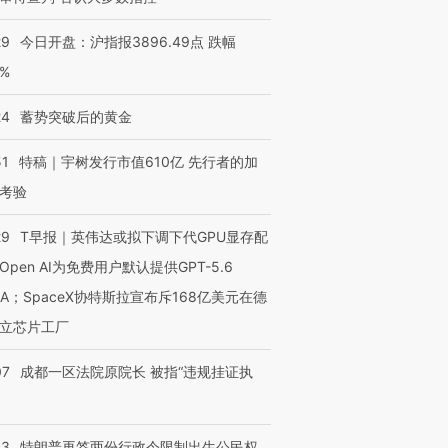
29
今日开盘：沪指报3896.49点 跌幅
0%
24
蓄势突破后的黄金
51
特稿｜宇树发行市值610亿 先行者的加
考验
29
T早报｜英伟达或拟下调下代GPU显存配
Open AI为免费用户默认提供GPT-5.6
NA；SpaceX协特斯拉宣布斥168亿美元在德
立芯片工厂
07
成都一区法院原院长 被指“违规挂证执
43
特朗普再签两份行政令限制出生公民权