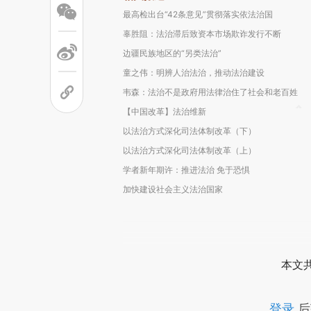
最高检出台“42条意见”贯彻落实依法治国
辜胜阻：法治滞后致资本市场欺诈发行不断
边疆民族地区的“另类法治”
童之伟：明辨人治法治，推动法治建设
韦森：法治不是政府用法律治住了社会和老百姓
【中国改革】法治维新
以法治方式深化司法体制改革（下）
以法治方式深化司法体制改革（上）
学者新年期许：推进法治 免于恐惧
加快建设社会主义法治国家
本文
登录
后