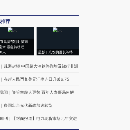
辑推荐
宜昌局部短时降雨
8毫米 紧急转移近
00人
显影｜瓜农的漫长等待
｜
规避封锁 中国超大油轮停靠埃及绕行非洲
｜
在岸人民币兑美元汇率连日升破6.75
我闻
｜
资管掌舵人更替 百年人寿僵局何解
｜
多国出台光伏新政加速转型
周刊
｜
【封面报道】电力现货市场元年突进