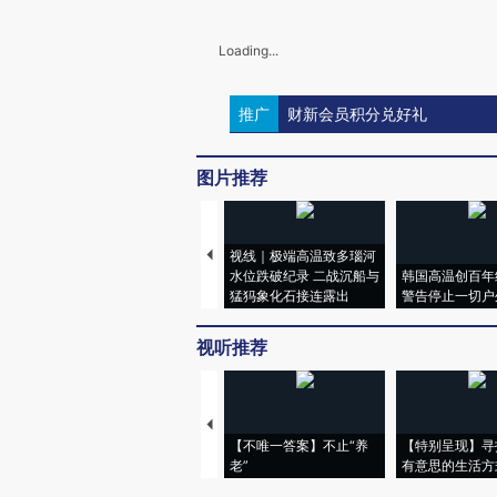
Loading...
推广
财新会员积分兑好礼
图片推荐
视线｜极端高温致多瑙河
水位跌破纪录 二战沉船与
韩国高温创百年
猛犸象化石接连露出
警告停止一切户
视听推荐
【不唯一答案】不止“养
【特别呈现】寻
老”
有意思的生活方