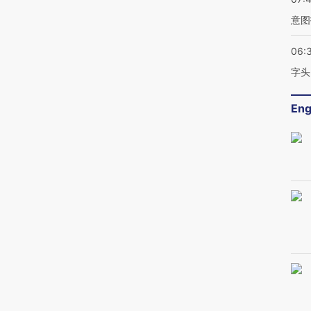
意图
06:
字头
Eng