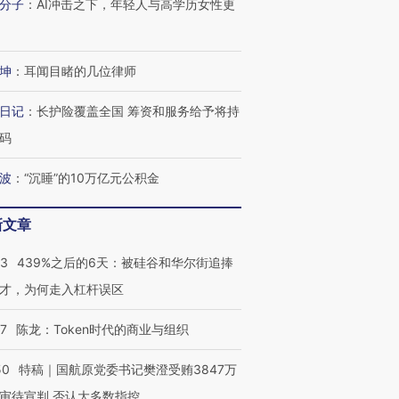
分子
：
AI冲击之下，年轻人与高学历女性更
坤
：
耳闻目睹的几位律师
日记
：
长护险覆盖全国 筹资和服务给予将持
码
波
：
“沉睡”的10万亿元公积金
新文章
53
439%之后的6天：被硅谷和华尔街追捧
才，为何走入杠杆误区
07
陈龙：Token时代的商业与组织
50
特稿｜国航原党委书记樊澄受贿3847万
审待宣判 否认大多数指控