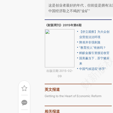
这是创业者最好的年代，但前提是拥有法
中国经济取之不竭的“金矿”
《财新周刊》2015年第6期
【舒立观察】为大众创
业营造法治环境
降准并非强刺激
“教育控人”有效吗？
蚂蚁金服引资接近收官
国美赢当下，苏宁赌未
来
中国气候适应“赤字”
出版日期 2015-02-
09
英文报道
Getting to the Heart of Economic Reform
相关报道