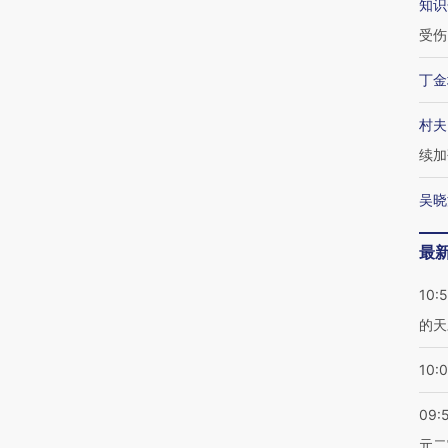
知识
受伤
丁金
村夫
续加
吴晓
最
10:
的天
10:
09:
元二