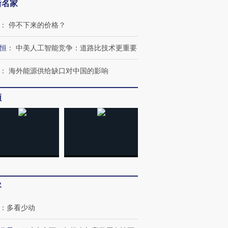
新名家
：
停不下来的价格？
恒
：
中美人工智能竞争：道路比技术更重要
：
海外能源供给缺口对中国的影响
频
OX的吸金
马航飞行员跨国走私7万
视线｜被称为“蟑螂”的印
让中产们甘
粒摇头丸 尿检体内含3种
度Z世代 用街头抗争将教
秘鲁纳斯
”？
毒品
育部长拱下台
13人遇难
客
进第四届链博
【商旅对话】华住集团
技“链”接产
【特别呈现】寻找100种
CFO：不靠规模取胜，华
【特别呈
：
多看少动
有意思的生活方式·第三对
住三大增长引擎是什么？
有意思的