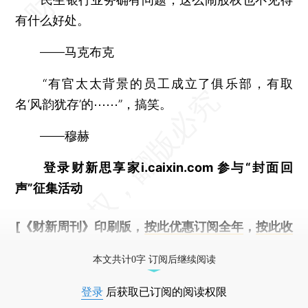
有什么好处。
——马克布克
“有官太太背景的员工成立了俱乐部，有取
名‘风韵犹存’的⋯⋯”，搞笑。
——穆赫
登录财新思享家i.caixin.com 参与“封面回
声”征集活动
[《财新周刊》印刷版，
按此优惠订阅全年
，
按此收
藏单期
，随时起刊，免费快递。]
本文共计0字 订阅后继续阅读
登录
后获取已订阅的阅读权限