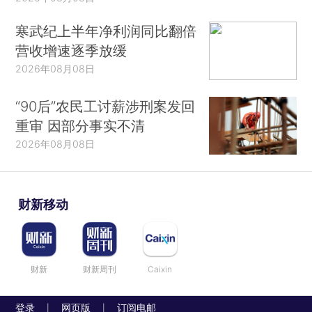
寒武纪上半年净利润同比翻倍
营收增速逐季放缓
2026年08月08日
“90后”农民工讨薪涉刑案发回
重审 因部分事实不清
2026年08月08日
财新移动
财新
财新周刊
Caixin
登录
网页版
订阅电邮
|
|