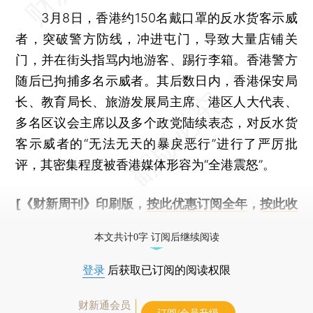
3月8日，香港约150名戴口罩的反水货客示威
者，突破警方防线，冲进屯门，导致大量店铺关
门，并在街头指骂内地游客、踢行李箱。香港警方
随后已拘捕多名示威者。其后数日内，香港保安局
长、教育局长、旅游发展局主席、港区人大代表、
多名区议会主席以及多个政党陆续表态，对反水货
客示威者的“无法无天的暴戾恶行”进行了严厉批
评，其密集程度被香港媒体形容为“全港震怒”。
[《财新周刊》印刷版，
按此优惠订阅全年
，
按此收
藏单期
，随时起刊，免费快递。]
本文共计0字 订阅后继续阅读
登录
后获取已订阅的阅读权限
财新通会员