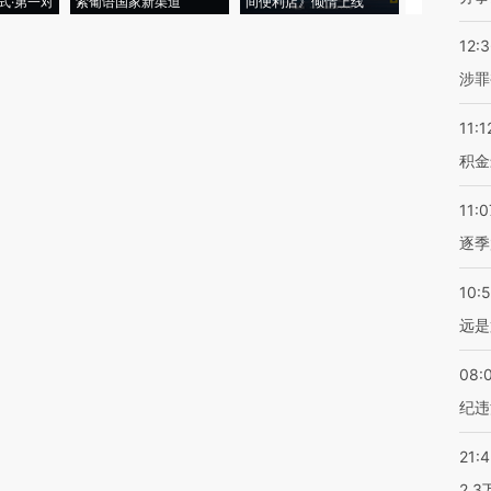
式·第一对
索葡语国家新渠道
间便利店》倾情上线
业
12:
涉罪
11:1
积金
11:0
逐季
10:
远是
08:
纪违
21:
2.