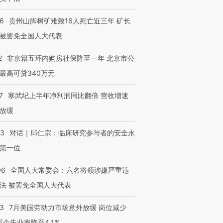
有意思的生活方式·第三对
住三大增长引擎是什么？
有意思的
36
贵州山脚树矿难致16人死亡近三年 矿长
被罢免全国人大代表
2
非京籍五环内购房社保降至一年 北京市公
最高可贷340万元
7
寒武纪上半年净利润同比翻倍 营收增速
放缓
53
对话｜邱仁宗：临床研究参与者的安全永
第一位
06
全国人大常委会：六名将领涉嫌严重违
法 被罢免全国人大代表
43
7月美国劳动力市场意外放缓 岗位减少
3万个失业率降至4.1%