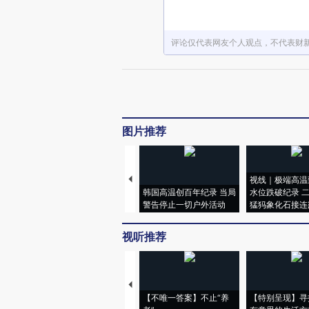
评论仅代表网友个人观点，不代表财
图片推荐
视线｜极端高温
韩国高温创百年纪录 当局
水位跌破纪录 
警告停止一切户外活动
猛犸象化石接连
视听推荐
【不唯一答案】不止“养
【特别呈现】寻