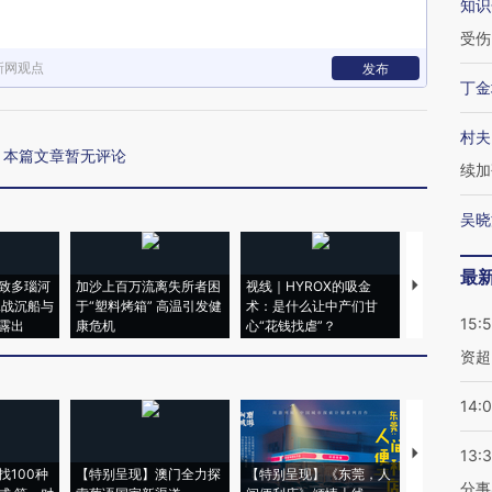
知识
受伤
新网观点
发布
丁金
村夫
本篇文章暂无评论
续加
吴晓
最
致多瑙河
加沙上百万流离失所者困
视线｜HYROX的吸金
马航飞行员
二战沉船与
于“塑料烤箱” 高温引发健
术：是什么让中产们甘
粒摇头丸 尿
15:
露出
康危机
心“花钱找虐”？
毒品
资超
14:
【推广】走
13:
找100种
【特别呈现】澳门全力探
【特别呈现】《东莞，人
会，让数智科
分事