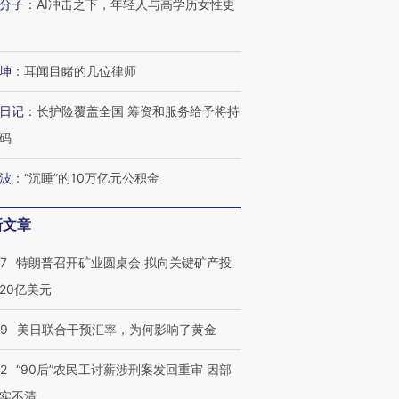
分子
：
AI冲击之下，年轻人与高学历女性更
坤
：
耳闻目睹的几位律师
日记
：
长护险覆盖全国 筹资和服务给予将持
码
波
：
“沉睡”的10万亿元公积金
新文章
跨国走私7万
视线｜被称为“蟑螂”的印
视线｜“入侵”还是“人道危
检体内含3种
度Z世代 用街头抗争将教
机”？难民潮撕裂西班牙
秘鲁纳斯
57
特朗普召开矿业圆桌会 拟向关键矿产投
育部长拱下台
飞地休达
13人遇难
20亿美元
09
美日联合干预汇率，为何影响了黄金
进第四届链博
32
“90后”农民工讨薪涉刑案发回重审 因部
【商旅对话】华住集团
技“链”接产
【特别呈现】寻找100种
CFO：不靠规模取胜，华
【特别呈
实不清