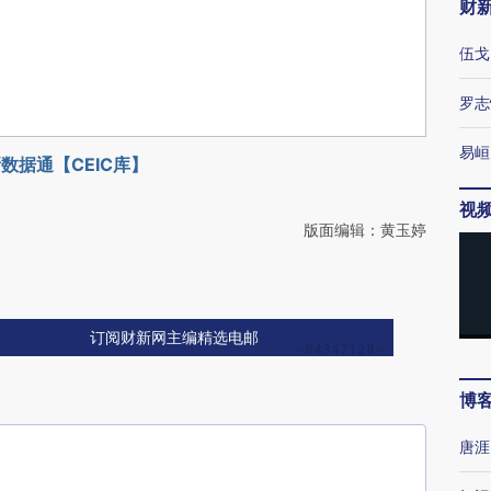
财
伍戈
罗志
易峘
数据通【CEIC库】
视
版面编辑：黄玉婷
订阅财新网主编精选电邮
博
唐涯