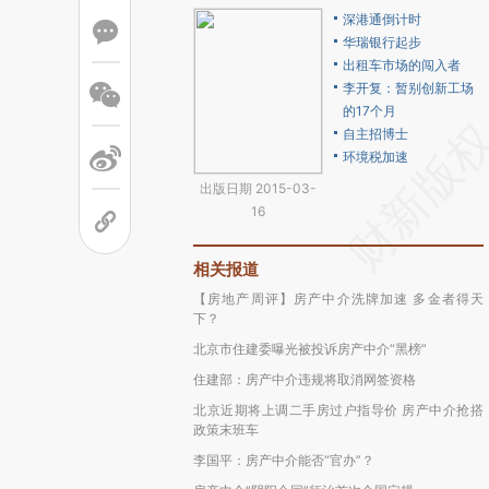
深港通倒计时
华瑞银行起步
出租车市场的闯入者
李开复：暂别创新工场
的17个月
自主招博士
环境税加速
出版日期 2015-03-
16
相关报道
【房地产周评】房产中介洗牌加速 多金者得天
下？
北京市住建委曝光被投诉房产中介“黑榜”
住建部：房产中介违规将取消网签资格
北京近期将上调二手房过户指导价 房产中介抢搭
政策末班车
李国平：房产中介能否“官办”？