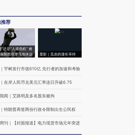
辑推荐
侵”还是“人道危机” 难
撕裂西班牙飞地休达
显影｜瓜农的漫长等待
｜
宇树发行市值610亿 先行者的加速和考验
｜
在岸人民币兑美元汇率连日升破6.75
我闻
｜
艾路明及多名股东被拘
｜
特朗普再签两份行政令限制出生公民权
周刊
｜
【封面报道】电力现货市场元年突进