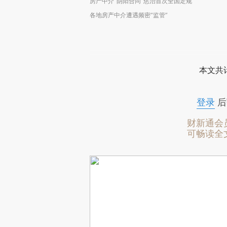
房产中介“阴阳合同”惩治首次全国定规
各地房产中介遭遇频密“监管”
本文共计
登录
后
财新通会
可畅读全