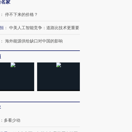
新名家
：
停不下来的价格？
恒
：
中美人工智能竞争：道路比技术更重要
：
海外能源供给缺口对中国的影响
频
客
：
多看少动