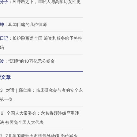
分子
：
AI冲击之下，年轻人与高学历女性更
坤
：
耳闻目睹的几位律师
日记
：
长护险覆盖全国 筹资和服务给予将持
码
波
：
“沉睡”的10万亿元公积金
新文章
53
对话｜邱仁宗：临床研究参与者的安全永
第一位
06
全国人大常委会：六名将领涉嫌严重违
跨国走私7万
视线｜被称为“蟑螂”的印
视线｜“入侵”还是“人道危
法 被罢免全国人大代表
检体内含3种
度Z世代 用街头抗争将教
机”？难民潮撕裂西班牙
秘鲁纳斯
育部长拱下台
飞地休达
13人遇难
43
7月美国劳动力市场意外放缓 岗位减少