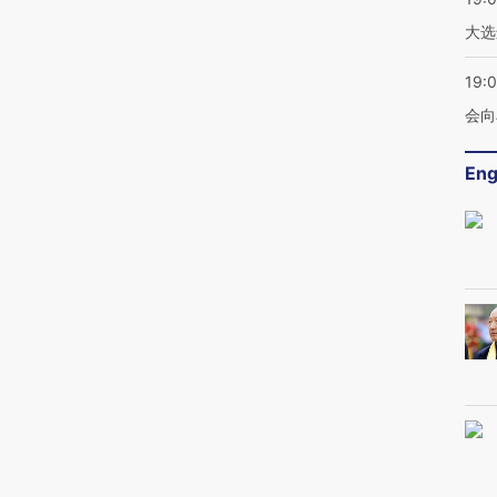
大选
19:0
会向
Eng