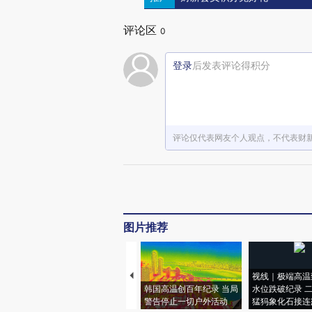
评论区
0
登录
后发表评论得积分
评论仅代表网友个人观点，不代表财
图片推荐
视线｜极端高温
韩国高温创百年纪录 当局
水位跌破纪录 
警告停止一切户外活动
猛犸象化石接连