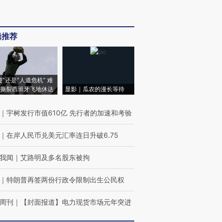
辑推荐
侵”还是“人道危机” 难
撕裂西班牙飞地休达
显影｜瓜农的漫长等待
｜
宇树发行市值610亿 先行者的加速和考验
｜
在岸人民币兑美元汇率连日升破6.75
我闻
｜
艾路明及多名股东被拘
｜
特朗普再签两份行政令限制出生公民权
周刊
｜
【封面报道】电力现货市场元年突进