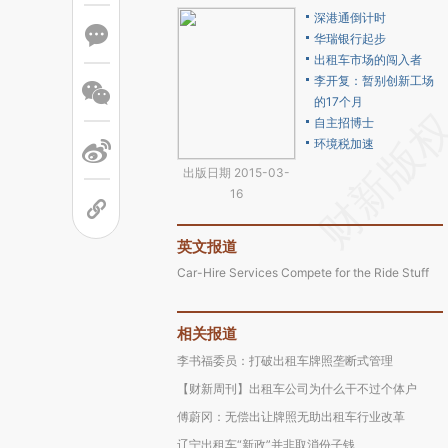
深港通倒计时
华瑞银行起步
出租车市场的闯入者
李开复：暂别创新工场
的17个月
自主招博士
环境税加速
出版日期 2015-03-
16
英文报道
Car-Hire Services Compete for the Ride Stuff
相关报道
李书福委员：打破出租车牌照垄断式管理
【财新周刊】出租车公司为什么干不过个体户
傅蔚冈：无偿出让牌照无助出租车行业改革
辽宁出租车“新政”并非取消份子钱