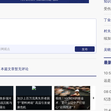
知识
受伤
丁金
村夫
续加
新网观点
发布
吴晓
最
本篇文章暂无评论
10:
远是
08:
致多瑙河
加沙上百万流离失所者困
视线｜HYROX的吸金
马航飞行员
纪违
二战沉船与
于“塑料烤箱” 高温引发健
术：是什么让中产们甘
粒摇头丸 尿
露出
康危机
心“花钱找虐”？
毒品
21: