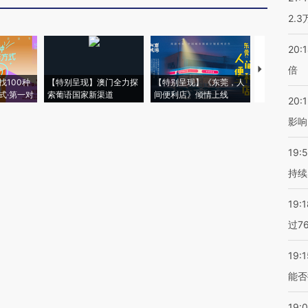
2.
20:
倍
【推广】走
找100种
【特别呈现】澳门全力探
【特别呈现】《东莞，人
会，让数智科
式·第一对
索葡语国家新渠道
间便利店》倾情上线
业
20:1
影响
19:5
持续
19:1
过7
19:1
能否
19: