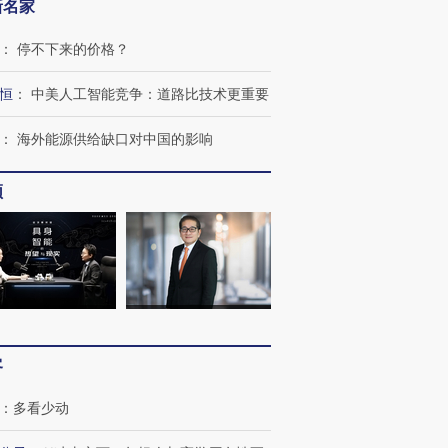
新名家
：
停不下来的价格？
恒
：
中美人工智能竞争：道路比技术更重要
：
海外能源供给缺口对中国的影响
频
客
：
多看少动