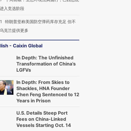
进入竞选阶段
1
特朗普坚称美国防空弹药库存充足 但不
乌克兰提供更多
lish - Caixin Global
In Depth: The Unfinished
Transformation of China’s
LGFVs
In Depth: From Skies to
Shackles, HNA Founder
Chen Feng Sentenced to 12
Years in Prison
U.S. Details Steep Port
Fees on China-Linked
Vessels Starting Oct. 14