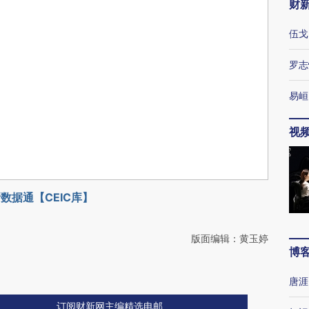
财
伍戈
罗志
易峘
视
数据通【CEIC库】
版面编辑：黄玉婷
博
唐涯
订阅财新网主编精选电邮