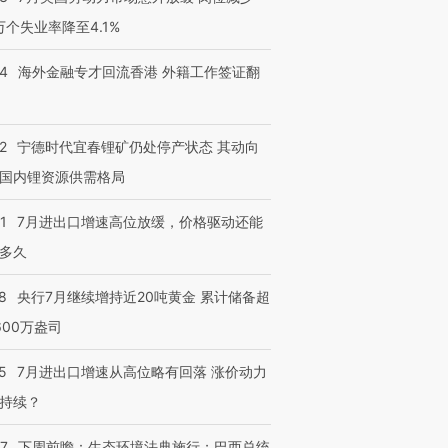
3万个失业率降至4.1%
14
海外金融专才回流香港 外籍工作签证翻
进第四届链博
【商旅对话】华住集团
技“链”接产
【特别呈现】寻找100种
CFO：不靠规模取胜，华
【特别呈
有意思的生活方式·第三对
住三大增长引擎是什么？
有意思的
2
宁德时代宜春锂矿仍处停产状态 其动向
国内锂资源供需格局
1
7月进出口增速高位放缓，价格驱动还能
多久
8
央行7月继续增持近20吨黄金 累计储备超
600万盎司
5
7月进出口增速从高位略有回落 涨价动力
持续？
07
下周前瞻：生态环境法典施行；巴西总统