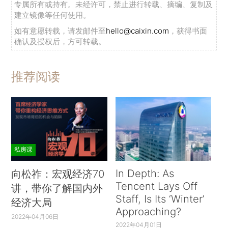
专属所有或持有。未经许可，禁止进行转载、摘编、复制及
建立镜像等任何使用。
如有意愿转载，请发邮件至
hello@caixin.com
，获得书面
确认及授权后，方可转载。
推荐阅读
私房课
In Depth: As
向松祚：宏观经济70
Tencent Lays Off
讲，带你了解国内外
Staff, Is Its ‘Winter’
经济大局
Approaching?
2022年04月06日
2022年04月01日