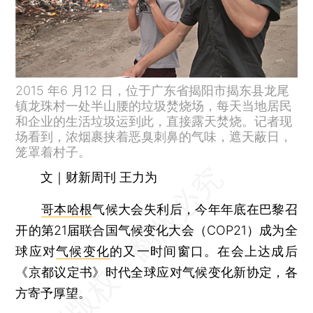
2015 年6 月12 日，位于广东省揭阳市揭东县龙尾
镇龙珠村一处半山腰的垃圾焚烧场，每天当地居民
和企业的生活垃圾运到此，直接露天焚烧。记者现
场看到，浓烟裹挟着恶臭刺鼻的气味，遮天蔽日，
笼罩着村子。
文｜财新周刊 王力为
哥本哈根
气候大会失利后，今年年底在巴黎召
开的第21届联合国气候变化大会（COP21）成为全
球应对
气候变化
的又一时间窗口。在会上达成后
《京都议定书》时代全球应对气候变化新协定，各
方寄予厚望。