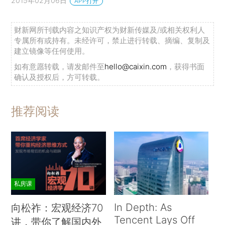
2015年02月06日
APP打开
财新网所刊载内容之知识产权为财新传媒及/或相关权利人
专属所有或持有。未经许可，禁止进行转载、摘编、复制及
建立镜像等任何使用。
如有意愿转载，请发邮件至
hello@caixin.com
，获得书面
确认及授权后，方可转载。
推荐阅读
私房课
In Depth: As
向松祚：宏观经济70
Tencent Lays Off
讲，带你了解国内外