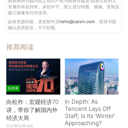
财新网所刊载内容之知识产权为财新传媒及/或相关权利人
专属所有或持有。未经许可，禁止进行转载、摘编、复制及
建立镜像等任何使用。
如有意愿转载，请发邮件至
hello@caixin.com
，获得书面
确认及授权后，方可转载。
推荐阅读
私房课
In Depth: As
向松祚：宏观经济70
Tencent Lays Off
讲，带你了解国内外
Staff, Is Its ‘Winter’
经济大局
Approaching?
2022年04月06日