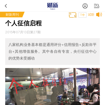
财新周刊
试听
T中
个人征信启程
2015年07月13日第27期
八家机构业务基本都是通用评分+信用报告+反欺诈平
台+其他增值服务。其中各自有专攻，央行征信中心
的优势未受撼动
原图