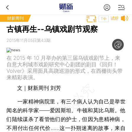
财新周刊
试听
T中
古镇再生--乌镇戏剧节观察
2015年11月05日第43期
在 2015 年 10 月举办的第三届乌镇戏剧节上，来
自意大利城市戏剧研究中心剧团的剧目《回归！
Volver》采用面具高跷巡游的形式，在西栅街头带
来精彩表演。
文｜财新周刊 刘芳
一家精神病院里，有三个病人认为自己是举世
闻名的科学家——爱因斯坦、牛顿和莫比乌斯。他
们陆续谋杀了看管他们的护士，但因为患精神病，
不用付出任何代价……这一扑朔迷离的故事，来自