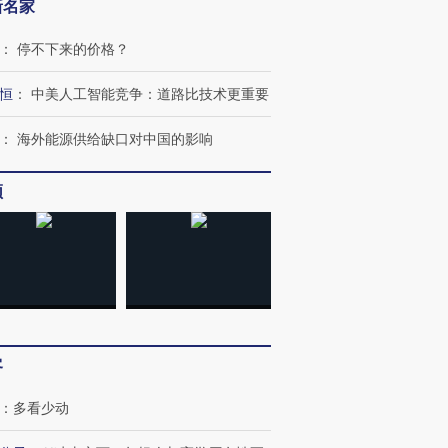
新名家
：
停不下来的价格？
恒
：
中美人工智能竞争：道路比技术更重要
：
海外能源供给缺口对中国的影响
频
客
：
多看少动