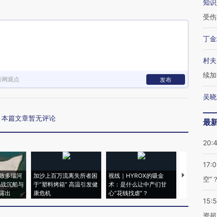
知识
受伤
丁金
村夫
续加
新网观点
发布
吴晓
本篇文章暂无评论
最
20:
17:
致多瑙河
加沙上百万流离失所者困
视线｜HYROX的吸金
马航飞行员
空”
二战沉船与
于“塑料烤箱” 高温引发健
术：是什么让中产们甘
粒摇头丸 尿
露出
康危机
心“花钱找虐”？
毒品
15:
资超