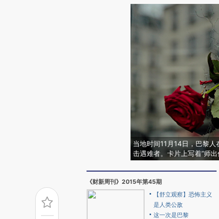
当地时间11月14日，巴黎
击遇难者。卡片上写着“师出何名？”
《财新周刊》2015年第45期
【舒立观察】恐怖主义
是人类公敌
这一次是巴黎