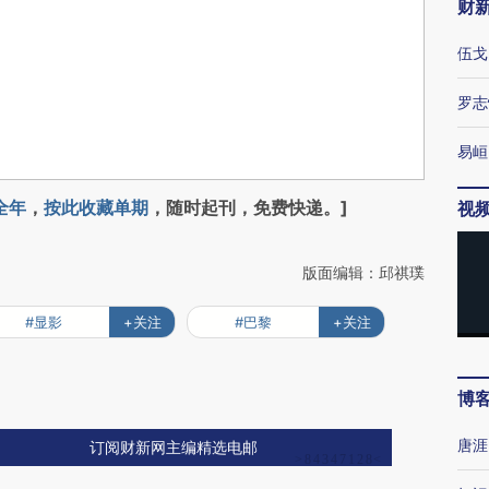
财
伍戈
罗志
易峘
全年
，
按此收藏单期
，随时起刊，免费快递。]
视
版面编辑：邱祺璞
#显影
+关注
#巴黎
+关注
博
唐涯
订阅财新网主编精选电邮