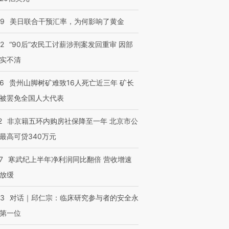
09
美日联合干预汇率，为何影响了黄金
进第四届链博
【商旅对话】华住集团
技“链”接产
32
“90后”农民工讨薪涉刑案发回重审 因部
【特别呈现】寻找100种
CFO：不靠规模取胜，华
【特别呈
有意思的生活方式·第三对
住三大增长引擎是什么？
有意思的
实不清
36
贵州山脚树矿难致16人死亡近三年 矿长
被罢免全国人大代表
2
非京籍五环内购房社保降至一年 北京市公
最高可贷340万元
7
寒武纪上半年净利润同比翻倍 营收增速
放缓
53
对话｜邱仁宗：临床研究参与者的安全永
第一位