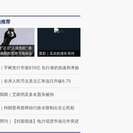
辑推荐
侵”还是“人道危机” 难
撕裂西班牙飞地休达
显影｜瓜农的漫长等待
｜
宇树发行市值610亿 先行者的加速和考验
｜
在岸人民币兑美元汇率连日升破6.75
我闻
｜
艾路明及多名股东被拘
｜
特朗普再签两份行政令限制出生公民权
周刊
｜
【封面报道】电力现货市场元年突进