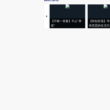
【不唯一答案】不止“养
【特别呈现】寻
老”
有意思的生活方