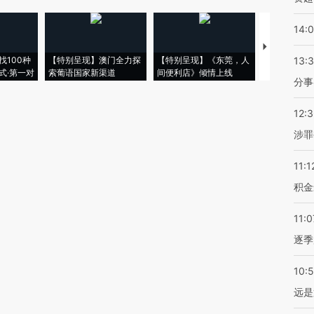
14:
【推广】走
找100种
【特别呈现】澳门全力探
【特别呈现】《东莞，人
会，让数智科
13:
式·第一对
索葡语国家新渠道
间便利店》倾情上线
业
分事
12:
涉罪
11:1
积金
11:0
逐季
10:
远是