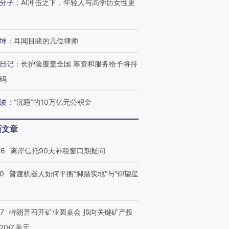
分子
：
AI冲击之下，年轻人与高学历女性更
坤
：
耳闻目睹的几位律师
日记
：
长护险覆盖全国 筹资和服务给予将持
码
波
：
“沉睡”的10万亿元公积金
新文章
46
离岸信托90天补税窗口期疑问
00
普渡机器人如何平衡“脚踏实地”与“仰望星
跨国走私7万
视线｜被称为“蟑螂”的印
视线｜“入侵”还是“人道危
？
检体内含3种
度Z世代 用街头抗争将教
机”？难民潮撕裂西班牙
秘鲁纳斯
育部长拱下台
飞地休达
13人遇难
57
特朗普召开矿业圆桌会 拟向关键矿产投
20亿美元