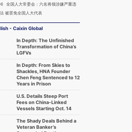
06
全国人大常委会：六名将领涉嫌严重违
法 被罢免全国人大代表
lish - Caixin Global
In Depth: The Unfinished
Transformation of China’s
LGFVs
In Depth: From Skies to
Shackles, HNA Founder
Chen Feng Sentenced to 12
Years in Prison
U.S. Details Steep Port
Fees on China-Linked
Vessels Starting Oct. 14
The Shady Deals Behind a
Veteran Banker’s