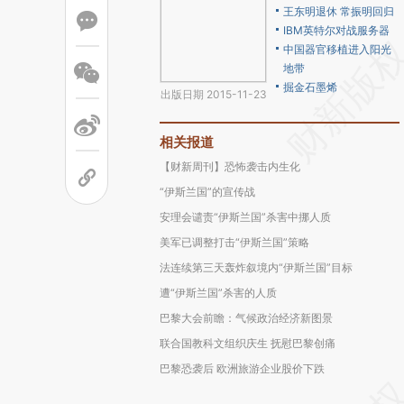
王东明退休 常振明回归
IBM英特尔对战服务器
中国器官移植进入阳光
地带
掘金石墨烯
出版日期 2015-11-23
相关报道
【财新周刊】恐怖袭击内生化
“伊斯兰国”的宣传战
安理会谴责“伊斯兰国”杀害中挪人质
美军已调整打击“伊斯兰国”策略
法连续第三天轰炸叙境内“伊斯兰国”目标
遭“伊斯兰国”杀害的人质
巴黎大会前瞻：气候政治经济新图景
联合国教科文组织庆生 抚慰巴黎创痛
巴黎恐袭后 欧洲旅游企业股价下跌