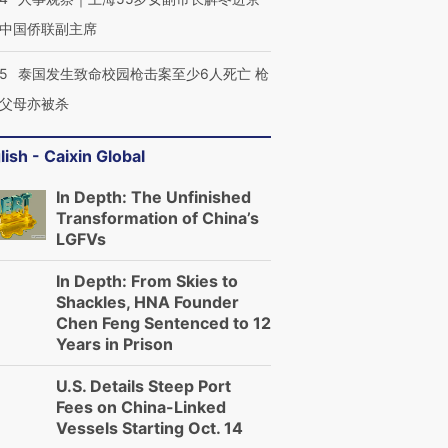
中国侨联副主席
45
泰国发生致命校园枪击案至少6人死亡 枪
父母亦被杀
lish - Caixin Global
In Depth: The Unfinished
Transformation of China’s
LGFVs
In Depth: From Skies to
Shackles, HNA Founder
Chen Feng Sentenced to 12
Years in Prison
U.S. Details Steep Port
Fees on China-Linked
Vessels Starting Oct. 14