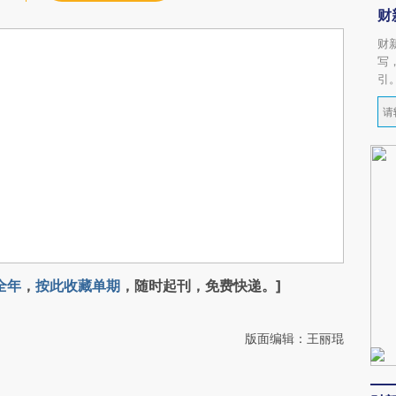
财
财
写
引
全年
，
按此收藏单期
，随时起刊，免费快递。]
版面编辑：王丽琨