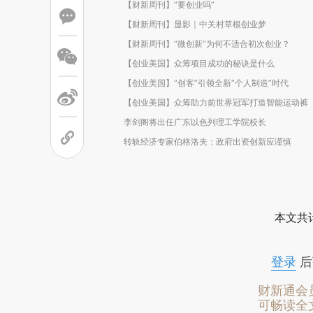
【财新周刊】“要创业吗”
【财新周刊】显影｜中关村草根创业梦
【财新周刊】“微创新”为何不适合初次创业？
【创业美国】众筹项目成功的秘诀是什么
【创业美国】“创客”引领全新“个人制造”时代
【创业美国】众筹助力前世界冠军打造智能运动裤
李剑阁将出任广东以色列理工学院校长
转轨经济专家伯格洛夫：政府出资创新应谨慎
本文共计
登录
后
财新通会
可畅读全