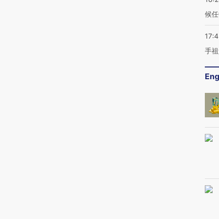
候任
17:
手祖
Eng