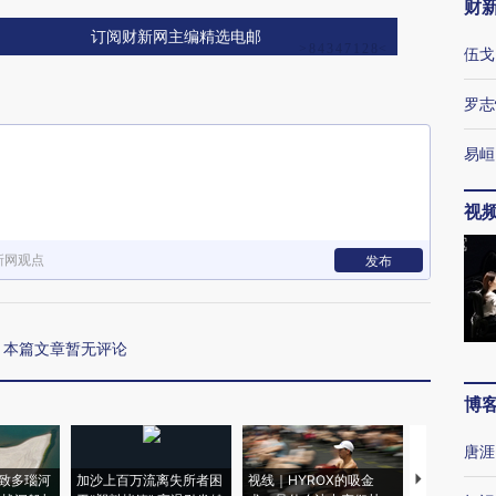
财
订阅财新网主编精选电邮
伍戈
罗志
易峘
视
新网观点
发布
本篇文章暂无评论
博
唐涯
致多瑙河
加沙上百万流离失所者困
视线｜HYROX的吸金
马航飞行员