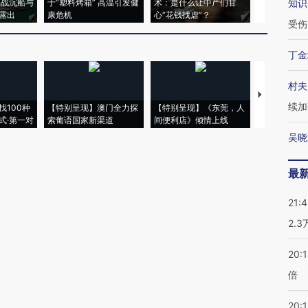
二战沉船与
于“塑料烤箱” 高温引发健
术：是什么让中产们甘
粒摇头丸 尿
知识
露出
康危机
心“花钱找虐”？
毒品
受伤
丁金
村夫
【推广】走
续加
找100种
【特别呈现】澳门全力探
【特别呈现】《东莞，人
会，让数智科
式·第一对
索葡语国家新渠道
间便利店》倾情上线
业
吴晓
最
21:
2.
20:
倍
20:1