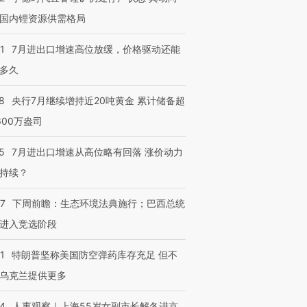
国内锂资源供需格局
1
7月进出口增速高位放缓，价格驱动还能
多久
8
央行7月继续增持近20吨黄金 累计储备超
600万盎司
5
7月进出口增速从高位略有回落 涨价动力
持续？
07
下周前瞻：生态环境法典施行；巴西总统
进入竞选阶段
1
特朗普坚称美国防空弹药库存充足 但不
乌克兰提供更多
24
人事观察｜上海55岁女副市长解冬进京