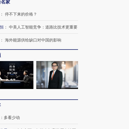
新名家
：
停不下来的价格？
恒
：
中美人工智能竞争：道路比技术更重要
：
海外能源供给缺口对中国的影响
频
客
：
多看少动
跨国走私7万
视线｜被称为“蟑螂”的印
视线｜“入侵”还是“人道危