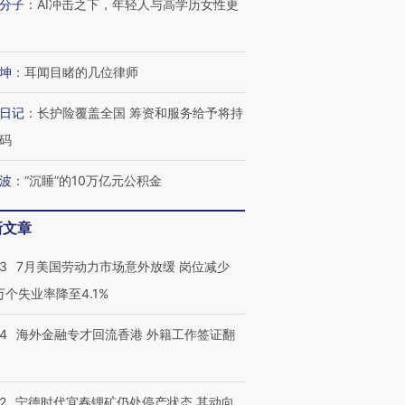
检体内含3种
分子
：
AI冲击之下，年轻人与高学历女性更
度Z世代 用街头抗争将教
机”？难民潮撕裂西班牙
秘鲁纳斯
育部长拱下台
飞地休达
13人遇难
坤
：
耳闻目睹的几位律师
日记
：
长护险覆盖全国 筹资和服务给予将持
进第四届链博
【商旅对话】华住集团
码
技“链”接产
【特别呈现】寻找100种
CFO：不靠规模取胜，华
【特别呈
有意思的生活方式·第三对
住三大增长引擎是什么？
有意思的
波
：
“沉睡”的10万亿元公积金
新文章
43
7月美国劳动力市场意外放缓 岗位减少
3万个失业率降至4.1%
14
海外金融专才回流香港 外籍工作签证翻
2
宁德时代宜春锂矿仍处停产状态 其动向