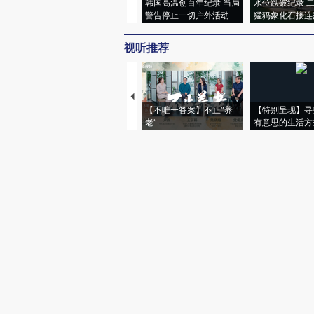
韩国高温创百年纪录 当局
水位跌破纪录 
警告停止一切户外活动
猛犸象化石接连
视听推荐
【不唯一答案】不止“养
【特别呈现】寻
老”
有意思的生活方