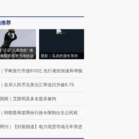
辑推荐
侵”还是“人道危机” 难
撕裂西班牙飞地休达
显影｜瓜农的漫长等待
｜
宇树发行市值610亿 先行者的加速和考验
｜
在岸人民币兑美元汇率连日升破6.75
我闻
｜
艾路明及多名股东被拘
｜
特朗普再签两份行政令限制出生公民权
周刊
｜
【封面报道】电力现货市场元年突进