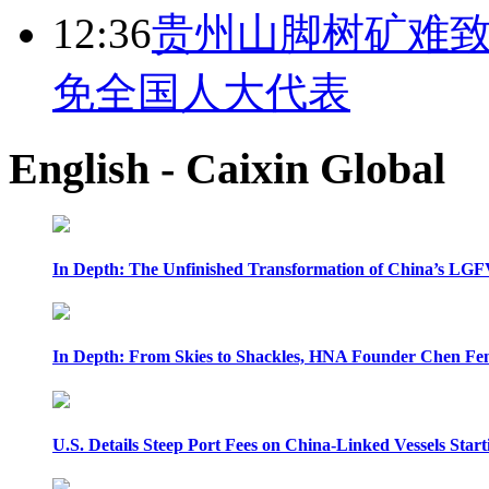
12:36
贵州山脚树矿难致
免全国人大代表
English - Caixin Global
In Depth: The Unfinished Transformation of China’s LGF
In Depth: From Skies to Shackles, HNA Founder Chen Feng
U.S. Details Steep Port Fees on China-Linked Vessels Start