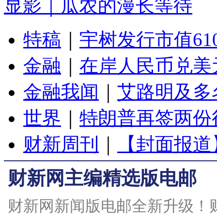
显影｜瓜农的漫长等待
特稿
｜
宇树发行市值61
金融
｜
在岸人民币兑美元
金融我闻
｜
艾路明及多
世界
｜
特朗普再签两份
财新周刊
｜
【封面报道
财新网主编精选版电邮
财新网新闻版电邮全新升级！