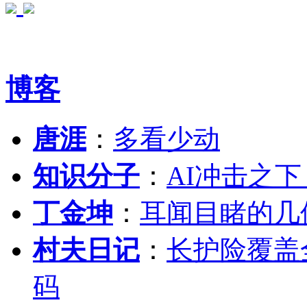
博客
唐涯
：
多看少动
知识分子
：
AI冲击之
丁金坤
：
耳闻目睹的几
村夫日记
：
长护险覆盖
码