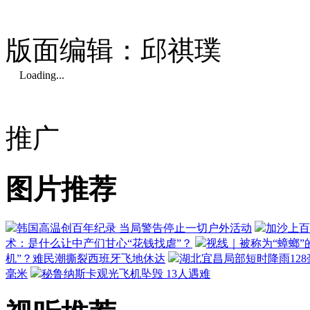
版面编辑：邱祺璞
Loading...
推广
图片推荐
韩国高温创百年纪录 当局警告停止一切户外活动
加沙上百
术：是什么让中产们甘心“花钱找虐”？
视线｜被称为“蟑螂”
机”？难民潮撕裂西班牙飞地休达
湖北宜昌局部短时降雨128毫
毫米
秘鲁纳斯卡观光飞机坠毁 13人遇难