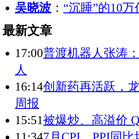
吴晓波
：
“沉睡”的10
最新文章
17:00
普渡机器人张涛
人
16:14
创新药再活跃，
周报
15:51
被爆炒、高溢价 Q
11:34
7月CPI、PPI同