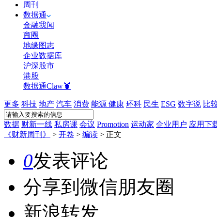
周刊
数据通
金融我闻
商圈
地缘图志
企业数据库
沪深股市
港股
数据通Claw🦞
更多
科技
地产
汽车
消费
能源
健康
环科
民生
ESG
数字说
比
数据
财新一线
私房课
会议
Promotion
运动家
企业用户
应用下
《财新周刊》
>
开卷
>
编读
>
正文
0
发表评论
分享到微信朋友圈
新浪转发