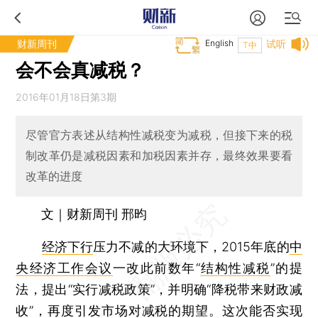
财新周刊
English
试听
T中
会不会真减税？
2016年01月18日第3期
尽管官方表述从结构性减税变为减税，但接下来的税
制改革仍是减税因素和加税因素并存，最终效果要看
改革的进度
文｜财新周刊 邢昀
经济下行
压力不减的大环境下，2015年底的
中
央经济工作会议
一改此前数年“
结构性减税
”的提
法，提出“实行减税政策”，并明确“降税带来财政减
收”，再度引发市场对减税的期望。这次能否实现