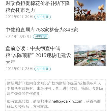
财政负担促棉花价格补贴下降
粮食托市乏力
2015年04月30日
APP打开
中储粮直属库753家整合为346家
2014年10月21日
APP打开
盘前必读：中央彻查中储
粮“以陈顶新” 2015迎核电建设
大年
2015年04月23日
APP打开
财新网所刊载内容之知识产权为财新传媒及/或相关权利人
专属所有或持有。未经许可，禁止进行转载、摘编、复制及
建立镜像等任何使用。
如有意愿转载，请发邮件至
hello@caixin.com
，获得书面
确认及授权后，方可转载。