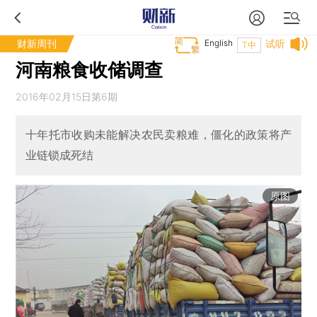
财新周刊
English
试听
T中
河南粮食收储调查
2016年02月15日第6期
十年托市收购未能解决农民卖粮难，僵化的政策将产
业链锁成死结
原图