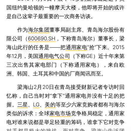
国纽约曼哈顿的一幢摩天大楼，他即将开始的或许
是自己这辈子最重要的一次商务访谈。
作为
海尔集团
董事局副主席、青岛海尔股份有
限公司（
600690.SH
，下称青岛海尔）董事长，梁
海山此行的任务是——把
通用家电
“抢”下来。2015
年12月，美国
通用电气公司
（下称GE）近十年来第
三次出售其家电部门（下称通用家电），来自欧
洲、韩国、土耳其和中国的厂商闻讯而至。
梁海山2月20日在青岛接受财新记者专访时回
忆称，自己当时对“拿下”通用家电并没有十足的把
握。
三星
、
LG
、
美的
等至少六家竞购者都有与海尔
类似的诉求：全球
家电市场
竞争格局稳定，通用家
电对谁来说都是举足轻重的筹码，谁拿下它对竞争
对手都是极大的挑战。面对竞争，梁海山告诉团