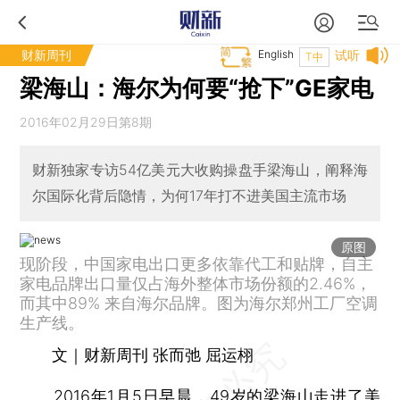
财新周刊
English
试听
T中
梁海山：海尔为何要“抢下”GE家电
2016年02月29日第8期
财新独家专访54亿美元大收购操盘手梁海山，阐释海
尔国际化背后隐情，为何17年打不进美国主流市场
原图
现阶段，中国家电出口更多依靠代工和贴牌，自主
家电品牌出口量仅占海外整体市场份额的2.46%，
而其中89% 来自海尔品牌。图为海尔郑州工厂空调
生产线。
文｜财新周刊 张而弛 屈运栩
2016年1月5日早晨，49岁的梁海山走进了美