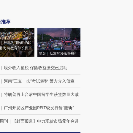
辑推荐
｜被称为“蟑螂”的印
世代 将教育部长拱下
显影｜瓜农的漫长等待
｜
境外收入征税 保险收益缴交已启动
｜
河南“三支一扶”考试舞弊 警方介入侦查
｜
特朗普再上台后中国留学生获签数量大减
｜
广州开发区产业园REIT较发行价“腰斩”
周刊
｜
【封面报道】电力现货市场元年突进