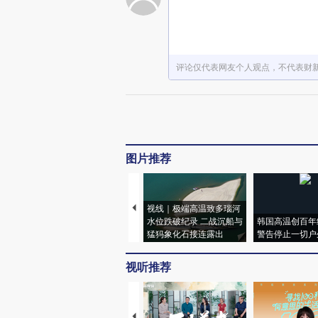
评论仅代表网友个人观点，不代表财
图片推荐
视线｜极端高温致多瑙河
水位跌破纪录 二战沉船与
韩国高温创百年
猛犸象化石接连露出
警告停止一切户
视听推荐