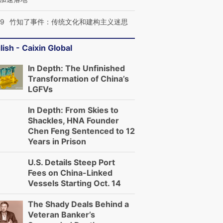
09
竹知了事件：传统文化和建构主义迷思
lish - Caixin Global
In Depth: The Unfinished
Transformation of China’s
LGFVs
In Depth: From Skies to
Shackles, HNA Founder
Chen Feng Sentenced to 12
Years in Prison
U.S. Details Steep Port
Fees on China-Linked
Vessels Starting Oct. 14
The Shady Deals Behind a
Veteran Banker’s