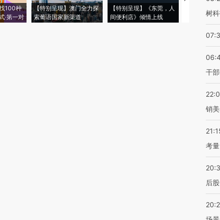
找100种
【特别呈现】澳门全力探
【特别呈现】《东莞，人
会，让数智科
树科
式·第一对
索葡语国家新渠道
间便利店》倾情上线
业
07:
06:
干部
22:
销美
21:1
考量
20:
后股
20:
场景