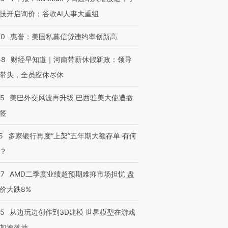
技“链”接产
【特别呈现】寻找100种
CFO：不靠规模取胜，华
【特别呈
技开启询价；谷歌AI人事大重组
有意思的生活方式·第三对
住三大增长引擎是什么？
有意思的
30
惠誉：美国私募信贷违约率创新高
48
财经早知道｜河南带薪休假新政：领导
带头，全员应休尽休
05
美巴外交风波再升级 巴西驻美大使遭撤
签
5
多家银行再度“上架”五年期大额存单 有何
？
37
AMD二季度业绩超预期难抑市场担忧 盘
价大跌8%
25
从边玩边创作到3D建模 世界模型在游戏
加速落地