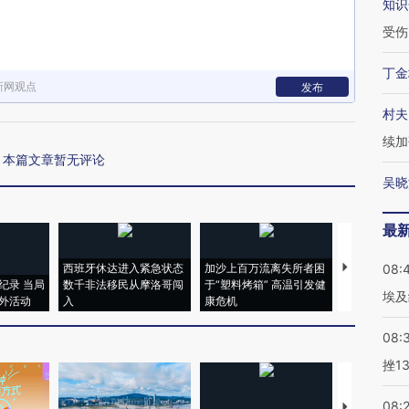
知识
受伤
丁金
新网观点
发布
村夫
续加
本篇文章暂无评论
吴晓
最
西班牙休达进入紧急状态
加沙上百万流离失所者困
马航飞行员
08:
纪录 当局
数千非法移民从摩洛哥闯
于“塑料烤箱” 高温引发健
粒摇头丸 尿
埃及
外活动
入
康危机
毒品
08:
挫1
08:
【推广】走