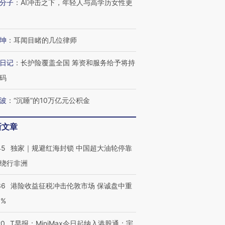
分子
：
AI冲击之下，年轻人与高学历女性更
坤
：
耳闻目睹的几位律师
日记
：
长护险覆盖全国 筹资和服务给予将持
码
波
：
“沉睡”的10万亿元公积金
新文章
跨国走私7万
45
独家｜规避红海封锁 中国超大油轮停靠
视线｜HY
检体内含3种
泽连斯基密集出访美英 索
秘鲁纳斯卡观光飞机坠毁
术：是什
绕行非洲
要防空导弹“救急”
13人遇难
心“花钱找
36
港险收益征税冲击伦敦市场 保诚盘中重
3%
20
T早报：MiniMax今日起纳入港股通；宇
进第四届链博
【商旅对话】华住集团