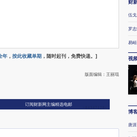
财
伍戈
罗志
易峘
全年
，
按此收藏单期
，随时起刊，免费快递。]
视
版面编辑：王丽琨
订阅财新网主编精选电邮
博
唐涯