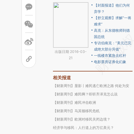
【封面报道】他们为何
弃学？
【舒立观察】求解“一将
难求”
高克：从东德牧师到德
国总统
专访伯南克：“美元已完
成绝大部分升值”
出版日期 2016-03-
一线楼市紧急去杠杆
21
电影票房证券化幻象
相关报道
【财新周刊】显影丨难民逃亡欧洲之路 何处为安
【财新周刊】难民啊？听听齐泽克怎么说
【财新周刊】难民冲击欧洲
【财新周刊】马其顿移民危机
【财新周刊】欧洲对移民关闭边境？
经济学与移民：人行道上的万亿美元？