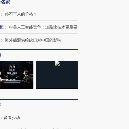
新名家
：
停不下来的价格？
恒
：
中美人工智能竞争：道路比技术更重要
：
海外能源供给缺口对中国的影响
频
客
：
多看少动