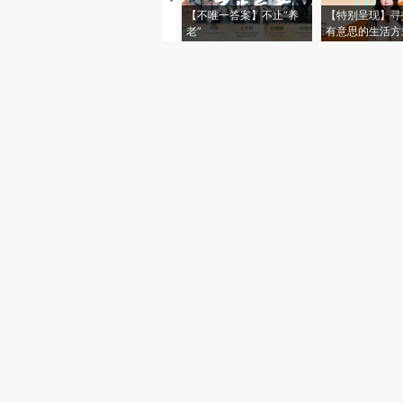
【不唯一答案】不止“养
【特别呈现】寻
老”
有意思的生活方