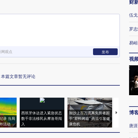
财
伍戈
罗志
易峘
新网观点
发布
视
本篇文章暂无评论
博
西班牙休达进入紧急状态
加沙上百万流离失所者困
马航飞行员
纪录 当局
数千非法移民从摩洛哥闯
于“塑料烤箱” 高温引发健
粒摇头丸 尿
外活动
入
康危机
毒品
唐涯