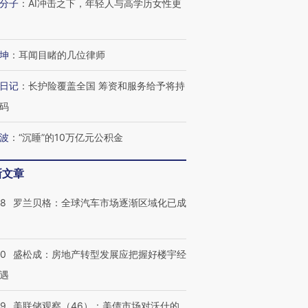
分子
：
AI冲击之下，年轻人与高学历女性更
进第四届链博
【商旅对话】华住集团
坤
：
耳闻目睹的几位律师
技“链”接产
【特别呈现】寻找100种
CFO：不靠规模取胜，华
【特别呈
有意思的生活方式·第三对
住三大增长引擎是什么？
有意思的
日记
：
长护险覆盖全国 筹资和服务给予将持
码
波
：
“沉睡”的10万亿元公积金
新文章
58
罗兰贝格：全球汽车市场逐渐区域化已成
50
盛松成：房地产转型发展应把握好楼宇经
遇
39
美联储观察（46）：美债市场对沃什的