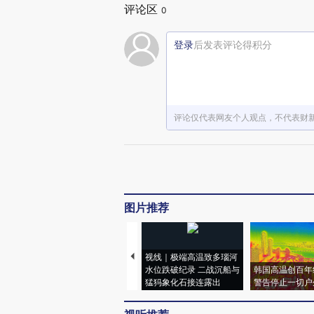
评论区
0
登录
后发表评论得积分
评论仅代表网友个人观点，不代表财
图片推荐
视线｜极端高温致多瑙河
水位跌破纪录 二战沉船与
韩国高温创百年
猛犸象化石接连露出
警告停止一切户