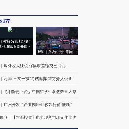
辑推荐
｜被称为“蟑螂”的印
世代 将教育部长拱下
显影｜瓜农的漫长等待
｜
境外收入征税 保险收益缴交已启动
｜
河南“三支一扶”考试舞弊 警方介入侦查
｜
特朗普再上台后中国留学生获签数量大减
｜
广州开发区产业园REIT较发行价“腰斩”
周刊
｜
【封面报道】电力现货市场元年突进