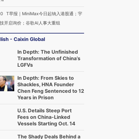
20
T早报｜MiniMax今日起纳入港股通；宇
技开启询价；谷歌AI人事大重组
lish - Caixin Global
In Depth: The Unfinished
Transformation of China’s
LGFVs
In Depth: From Skies to
Shackles, HNA Founder
Chen Feng Sentenced to 12
Years in Prison
U.S. Details Steep Port
Fees on China-Linked
Vessels Starting Oct. 14
The Shady Deals Behind a