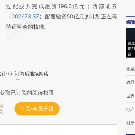
过配股共完成融资196.6亿元；西部证券
（
002673.SZ
）配股融资50亿元的计划正在等
编
待证监会的核准。
视线
度Z
台
金融
共计0字 订阅后继续阅读
政经
获取已订阅的阅读权限
世界
员
订阅/会员升级
地产
文
财新