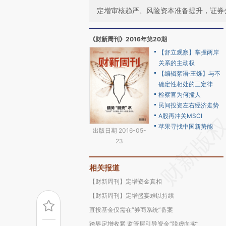
定增审核趋严、风险资本准备提升，证券
《财新周刊》2016年第20期
【舒立观察】掌握两岸
关系的主动权
【编辑絮语·王烁】与不
确定性相处的三定律
检察官为何撞人
民间投资左右经济走势
A股再冲关MSCI
苹果寻找中国新势能
出版日期 2016-05-
23
相关报道
【财新周刊】定增资金真相
【财新周刊】定增盛宴难以持续
直投基金仅需在“券商系统”备案
跨界定增收紧 监管层引导资金“脱虚向实”