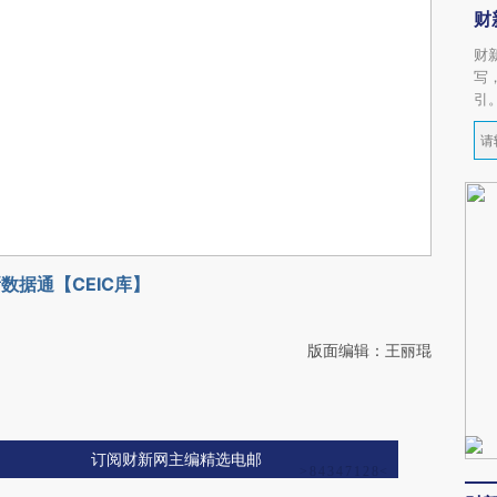
财
财
写
引
数据通【CEIC库】
版面编辑：王丽琨
订阅财新网主编精选电邮