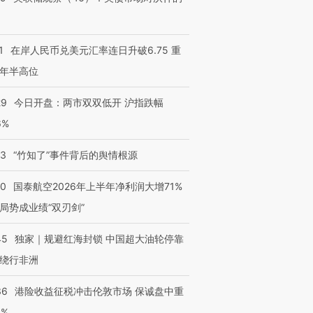
1
在岸人民币兑美元汇率连日升破6.75 重
年半高位
29
今日开盘：两市双双低开 沪指跌幅
6%
13
“竹知了”事件背后的舆情根源
10
国泰航空2026年上半年净利润大增71%
局势成业绩“双刃剑”
45
独家｜规避红海封锁 中国超大油轮停靠
绕行非洲
36
港险收益征税冲击伦敦市场 保诚盘中重
3%