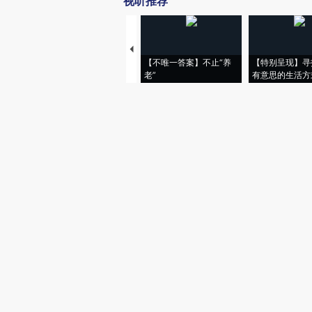
视听推荐
【不唯一答案】不止“养
【特别呈现】寻
老”
有意思的生活方