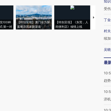
知识
受伤
【推广】走
丁金
找100种
【特别呈现】澳门全力探
【特别呈现】《东莞，人
会，让数智科
式·第一对
索葡语国家新渠道
间便利店》倾情上线
业
村夫
续加
吴晓
最
10:
趋势
10:
济机
10: