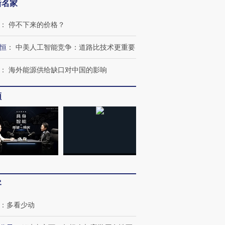
新名家
：
停不下来的价格？
恒
：
中美人工智能竞争：道路比技术更重要
：
海外能源供给缺口对中国的影响
频
客
跨国走私7万
视线｜HY
检体内含3种
泽连斯基密集出访美英 索
秘鲁纳斯卡观光飞机坠毁
术：是什
要防空导弹“救急”
13人遇难
心“花钱找
：
多看少动