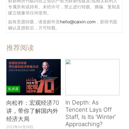
财新网所刊载内容之知识产权为财新传媒及/或相关权利人
专属所有或持有。未经许可，禁止进行转载、摘编、复制及
建立镜像等任何使用。
如有意愿转载，请发邮件至
hello@caixin.com
，获得书面
确认及授权后，方可转载。
推荐阅读
私房课
In Depth: As
向松祚：宏观经济70
Tencent Lays Off
讲，带你了解国内外
Staff, Is Its ‘Winter’
经济大局
Approaching?
2022年04月06日